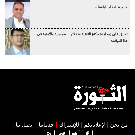
فاتورة العِنـاد الباهظـة
تعليق على (معاهدة مكة) الثلاثية ودلالاتها السياسية والأمنية في
هذا التوقيت
من نحن
لإعلاناتكم
للإشتراك
خدماتنا
اتصل بنا