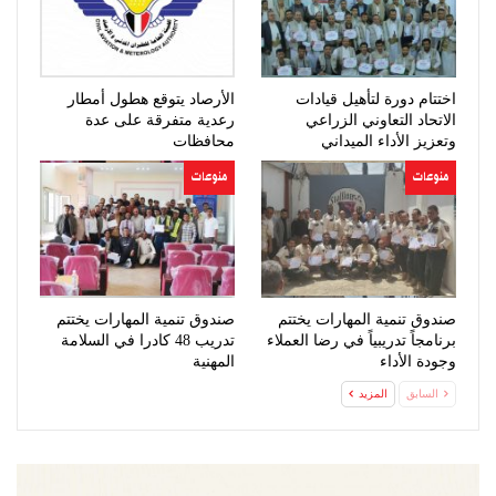
اختتام دورة لتأهيل قيادات
الأرصاد يتوقع هطول أمطار
الاتحاد التعاوني الزراعي
رعدية متفرقة على عدة
وتعزيز الأداء الميداني
محافظات
منوعات
منوعات
صندوق تنمية المهارات يختتم
صندوق تنمية المهارات يختتم
برنامجاً تدريبياً في رضا العملاء
تدريب 48 كادرا في السلامة
وجودة الأداء
المهنية
السابق
المزيد