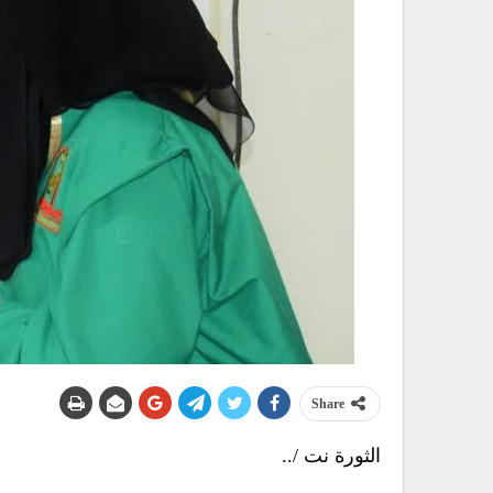
Share
الثورة نت /..