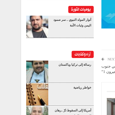
يوميات الثورة
أنوار المولد النبوي .. سر صمود
اليمن وثبات الأمة
آراء وكتابات
NEX
رسالة إلى تركيا وباكستان
وني جنوب
رون 1”
خواطر رياضية
أمريكا إلى السقوط دُرْ ..رهان