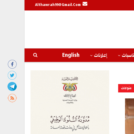
Althawrah99@gmail.com
اسبات
إعلانات
English
منوعات