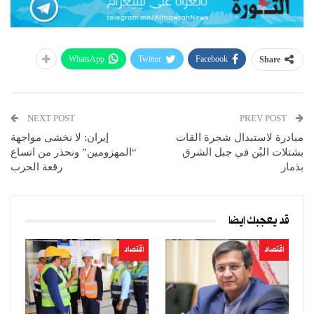
WhatsApp
Twitter
Facebook
Share
NEXT POST
PREV POST
مبادرة لاستبدال شجرة القات
إيران: لا نخشى مواجهة
بشتلات البُن في جبل الشرق
“المهزومين” ونحذر من اتساع
بذمار
رقعة الحرب
قد يعجبك ايضا
اقتصاد
اقتصاد