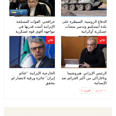
الدفاع الروسية: السيطرة على
عراقجي: القوات المسلحة
بلدة أنيسكينو وتدمير منشآت
الإيرانية أثبتت قدرتها في
عسكرية أوكرانية
مواجهة أقوى قوة عسكرية
بالعالم
دولي
دولي
الرئيس الإيراني: هيروشيما
الخارجية الإيرانية: “غنائم
وناغازاكي من أكبر الجرائم ضد
إيران” جائزة ورقية لانتصار لم
الإنسانية
يتحقق
السابق
المزيد