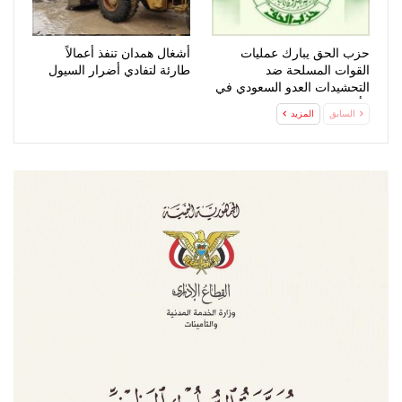
حزب الحق يبارك عمليات
أشغال همدان تنفذ أعمالاً
القوات المسلحة ضد
طارئة لتفادي أضرار السيول
التحشيدات العدو السعودي في
مأرب وحضرموت
السابق
المزيد