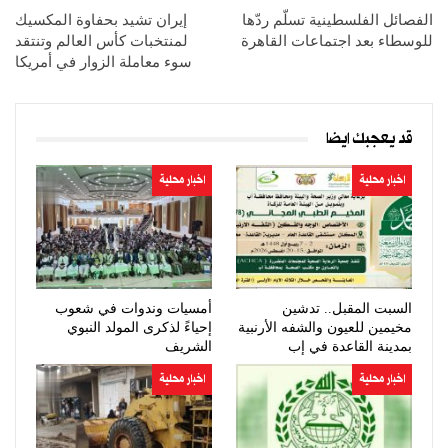
الفصائل الفلسطينية تسلّم ردّها
إيران تشيد بحفاوة المكسيك
للوسطاء بعد اجتماعات القاهرة
لمنتخبات كأس العالم وتنتقد
سوء معاملة الزوار في أمريكا
قد يعجبك ايضا
اخبار محلية
اخبار محلية
السبت المقبل.. تدشين
أمسيات وندوات في شعوب
مخيمين للعيون والشفه الأرنبية
إحياءً لذكرى المولد النبوي
بمدينة القاعدة في إب
الشريف
اخبار محلية
اخبار محلية