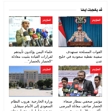
قد يعجبك ايضا
السلايدر
السلايدر
القوات المسلحة تستهدف
علماء اليمن يؤكدون تأييدهم
سفينة نفطية سعودية في خليج
لقرارات القيادة بتثبيت معادلة
عدن
“الحصار بالحصار”…
السلايدر
السلايدر
مؤتمر صحفي بمطار صنعاء:
وزارة الخارجية: هروب النظام
الحصار ضاعف معاناة المرضى
السعودي إلى الأمام سيقابل
وأكثر من 20 مليون محرومون
بتصعيد شامل لن يتحمل تبعاته