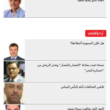
القائد الذي يشبه شعبه
آراء وكتابات
هل تكرّر السعودية أخطاءها؟
صنعاء تثبت معادلة “الحصار بالحصار” وتحذر الرياض من
“عسكرة البحر”
تلاشي التحالفات أمام البأس اليماني
الحق الذي يخافون سماع صوته