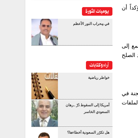
داً أن
يوميات الثورة
في مِحراب النور الأعظم
مع إلى
 الصلح
آراء وكتابات
خواطر رياضية
جنة في
لملفات
أمريكا إلى السقوط دُرْ ..رهان
السعودي الخاسر
هل تكرّر السعودية أخطاءها؟