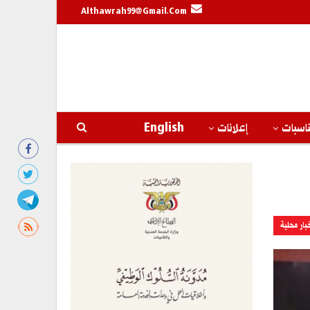
Althawrah99@gmail.com
اسبات
إعلانات
English
بار محلية