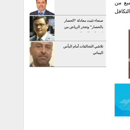
ميع من
لتكافل
صنعاء تثبت معادلة “الحصار
بالحصار” وتحذر الرياض من
“عسكرة البحر”
تلاشي التحالفات أمام البأس
اليماني