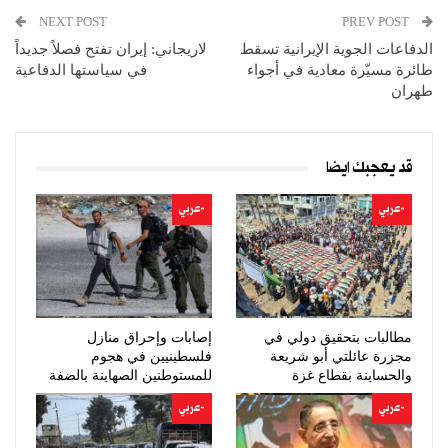
NEXT POST
PREV POST
الدفاعات الجوية الإيرانية تسقط
لاريجاني: إيران تفتح فصلاً جديداً
طائرة مسيّرة معادية في أجواء
في سياستها الدفاعية
طهران
قد يعجبك ايضا
-عربي
-عربي
مطالبات بتحقيق دولي في
إصابات وإحراق منازل
مجزرة عائلتي أبو شريعة
فلسطينيين في هجوم
والحساينة بقطاع غزة
للمستوطنين الصهاينة بالضفة
-عربي
-عربي