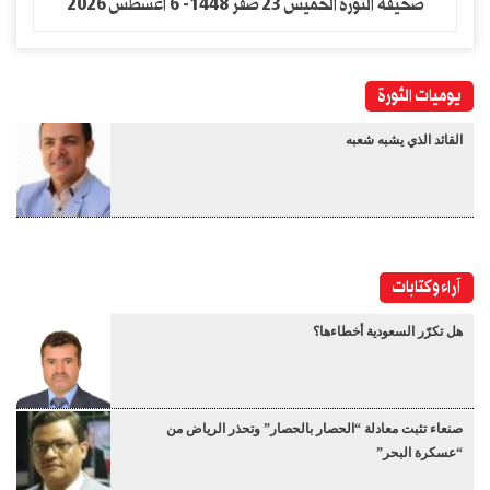
صحيفة الثورة الخميس 23 صفر 1448- 6 اغسطس 2026
يوميات الثورة
القائد الذي يشبه شعبه
آراء وكتابات
هل تكرّر السعودية أخطاءها؟
صنعاء تثبت معادلة “الحصار بالحصار” وتحذر الرياض من
“عسكرة البحر”