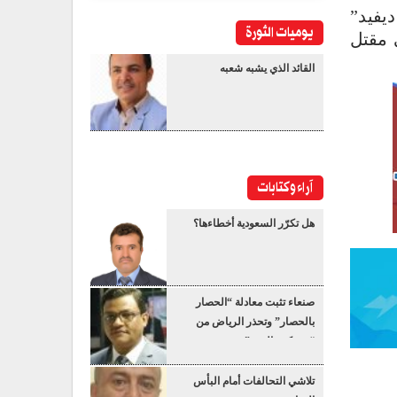
يفيد”
يوميات الثورة
 مقتل
القائد الذي يشبه شعبه
آراء وكتابات
هل تكرّر السعودية أخطاءها؟
صنعاء تثبت معادلة “الحصار
بالحصار” وتحذر الرياض من
“عسكرة البحر”
تلاشي التحالفات أمام البأس