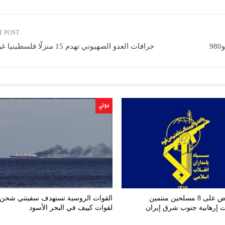
T POST
جرافات العدو الصهيوني تهدم 15 منزلًا فلسطينيا غرب جنين
دولي
إلقاء القبض على 8 مسلحين منتمين
القوات الروسية تستهدف سفينتي شحن
 إرهابية جنوب شرق إيران
لقوات كييف في البحر الأسود