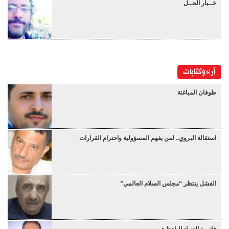
خــيار الحــل
آراء وكتابات
طوفان المباغتة
استقالة البروي.. لمن يفهم المسؤولية واحترام القرارات
الفشل ينتظر “مجلس السلام العالمي”
فاتورة العِنـاد الباهظـة