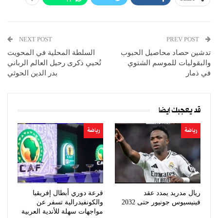
NEXT POST
PREV POST
تدشين حصاد محاصيل الحبوب
السلطة المحلية في المحويت
والبقوليات للموسم الشتوي
تُحيي ذكرى رحيل العالم الرباني
في ذمار
بدر الدين الحوثي
قد يعجبك ايضا
رياضة
رياضة
ريال مدريد يمدد عقد
قرعة دوري أبطال إفريقيا
فينيسيوس جونيور حتى 2032
والكونفيدرالية تسفر عن
مواجهات سهلة للأندية العربية