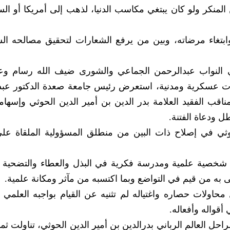
المنكر ولو كان يبتغي مكاسب الدنيا، لذهب إلى أمريكا أو الس
بتغاء مرضاته، وبين من يرفع الشعارات لتحقيق مصالحه ا
ي النواب عبدالرحمن الجماعي والشورى ضيف الله رسام و
ات عسكرية ومدنية، استعرض رئيس جامعة صعدة الدكتور عبد
ب الفقيد العلامة بدر الدين بن أمير الدين الحوثي وإسهام
ل ودعاة الفتنة.
لحوثي في إصلاح ذات البين من منطلق المسؤولية الملقاة عل
ثي، شخصية علمية ومدرسة فكرية في البذل والعطاء والتضحية و
ّى به من قيم في التواضع وبما اكتسبه من مآثر ومكانة علمية.
محاولات حصاره واغتياله لم تثنيه عن القيام بواجبه العلمي و
أقواله وأفعاله.
ل العالم الرباني بدرالدين بن أمير الدين الحوثي، تناولت ثما