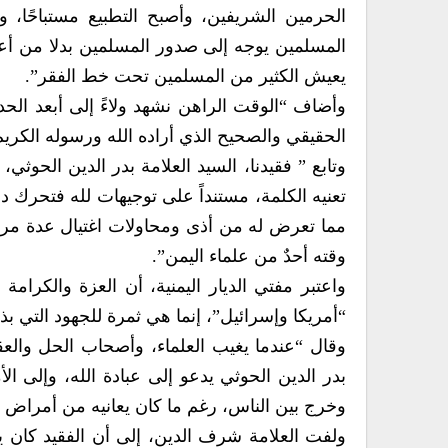
الحرمين الشريفين، وأصبح التطبيع مستباحًا، وب
المسلمين يوجه إلى صدور المسلمين بدلا من أعدائ
يعيش الكثير من المسلمين تحت خط الفقر”.
وأضاف “الوقت الراهن نشهد ولاءً إلى أبعد الحد
الحقيقي والصحيح الذي أراده الله ورسوله الكريم
وتابع ” فقيدنا، السيد العلامة بدر الدين الحوثي
تعنيه الكلمة، مستنداً على توجيهات لله فتحرك دو
مما تعرض له من أذى ومحاولات اغتيال عدة مرات،
وقته أحدٌ من علماء اليمن”.
واعتبر مفتي الديار اليمنية، أن العزة والكرامة
“أمريكا وإسرائيل”، إنما هي ثمرة للجهود التي بذل
وقال “عندما يغيب العلماء، وأصحاب الحل والع
بدر الدين الحوثي يدعو إلى عبادة الله، وإلى ال
وخرج بين الناس، رغم ما كان يعانيه من أمرا
ولفت العلامة شرف الدين، إلى أن الفقيد كان 