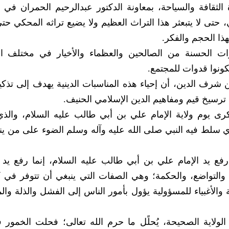
 الثقافة والسياحة، بمعاونة الدكتور عبدالرحيم الحمران في 
ي، حتى لا يتبعثر هذا التراث العظيم ولا يضيع تراثه المحكي ح
ذا الحجم والفكر.
وات الحسنة من الصالحين والعظماء والأخيار في مختلف ا
كونوا قدوات للمجتمع.
ن شرف الدين، أن إحياء هذه المناسبات الدينية يهدف إلى تذكير
 ترسيخ قيم ومفاهيم الدين الإسلامي الحنيف.
رى يوم ولاية الإمام علي بن أبي طالب عليه السلام، والذ
الذي سلط فيه النبي صلى الله عليه وآله وسلم الضوء على من ين
فع يد الإمام علي بن أبي طالب عليه السلام، إنما رفع يد ال
، والتواضع، والحكمة؛ وهي الصفات التي ينبغي أن تتوفر في
والأغبياء للمسؤولية يؤول بأمور الناس إلى الفشل والذلة وال
ولاية الصحيحة، يُحلًل ما حرم الله تعالى؛ فحلت الخمور ف