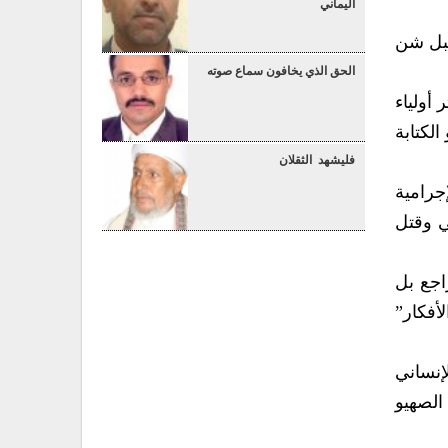
اليماني
قبل شن
الحق الذي يخافون سماع صوته
 أولياء
الكتابة
فليشهد الثقلان
جرامية
ي وقتل
اجع بل
أفكار”
إنساني
الصهيو