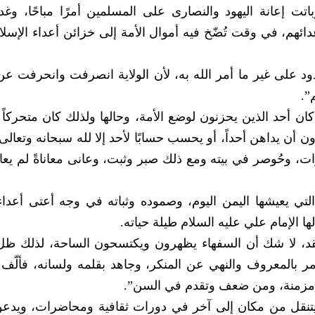
اتت إعانة اليهود والنصارى على المسلمين أمرًا مباحًا، وغد
هم، في وقت تُضّخ فيه أموال الأمة إلى خزائن أعداء الإسلام،
ود على غير ما أمر الله به، لأن الولاية انصرفت وانحرفت عن
”.
، كان أحد الذين يحزنون لوضع الأمة، وحالها ولذلك كان متحركاً
ن أن يداهن أحداً، أو يحسب حسابًا لأحد إلا لله سبحانه وتعالى
 وحُوصر في بيته ومع ذلك صبر وثبت، وعانى معاناةً لم يعانِ
 التي يعيشها اليمن اليوم، وصموده وثباته في وجه أعتى أعداء 
ها الإمام علي عليه السلام طيلة حياته.
قد، لا شك أن السفهاء يظهرون ويكتسحون الساحة، لذلك ظل 
أمر بالمعروف والنهي عن المنكر، وجاهد بقلمه ولسانه، فألّف 
ض مزمنة، ومن ضعف وتقدم في السن”.
يتنقل من مكان إلى آخر في دورات ثقافية ومحاضرات، ويدعو