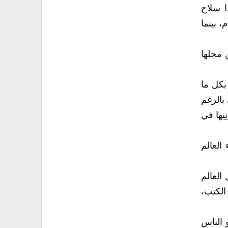
ا سلاح
 بينما
 محلها
 بكل ما
 بالرغم
يها في
العالم
العالم
الكتب،
 الناس