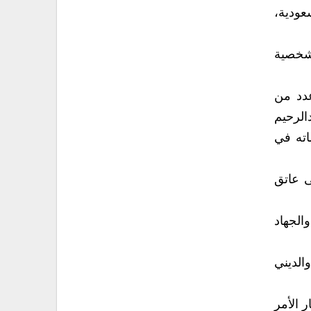
عودية،
لشخصية
عدد من
الرحيم
اته في
ى عاتق
الجهاد
الديني
ر الأمر