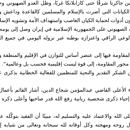
 جاكرتا شرقًا حتى كازابلانكا غربًا، وظل العدو الصهيوني و
الكيانات التي أضرت بالإسلام والمسلمين كالقاعدة وداعش و
ن أدوات لحماية الكيان الغاصب واستهداف الأمة وتشويه الإسلا
 الصهيوني على الجمهورية الإسلامية في إيران وصل إلى يومه ا
بالوعي الراقي واعتزازه بوطنه عبر نزوله اليومي في جميع ا
مقاومة فيها إلى عنصر أساس للتوازن في الإقليم والمنطقة و
زر محور المقاومة، إلى قوة ليست إقليمية فحسب بل وعالمية”.
لشكر التقدير والتحية للمنظمين للفعالية الخطابية بذكرى 
الأعلى القاضي عبدالمؤمن شجاع الدين، أشار القائم بأعما
إحياء ذكرى شخصية ربانية رفع الله قدر صاحبها وأعلى ذكره 
لله والاعتماد عليه والتسليم له، مبينًا أن الفقيد بتوكّله ع
وبذل روحه ومهجته وكل أوقاته لله سبحانه وتعالى من شبابه إ