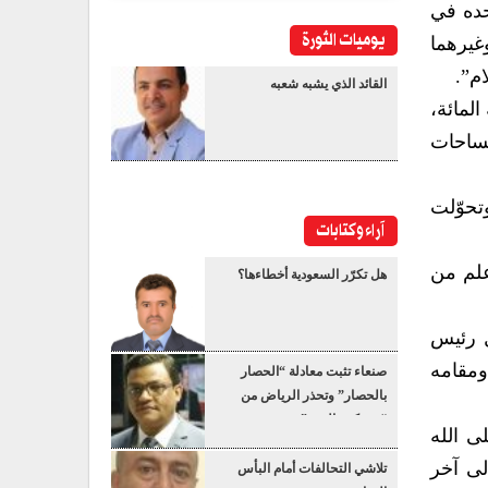
حده في
يوميات الثورة
غيرهما
م”.
القائد الذي يشبه شعبه
لمائة،
لساحات
تحوّلت
آراء وكتابات
علم من
هل تكرّر السعودية أخطاءها؟
ل رئيس
ومقامه
صنعاء تثبت معادلة “الحصار
بالحصار” وتحذر الرياض من
“عسكرة البحر”
لى الله
لى آخر
تلاشي التحالفات أمام البأس