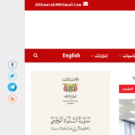
Althawrah99@gmail.com
اسبات
إعلانات
English
‎
السلايدر