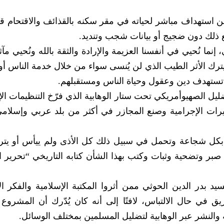
ن استهداف مباشر لحياته في مقر سكنه بالقذائف والاقتحام 
ع ذلك دون ضجيج أو بيانات شجب وتنديد.
نما نُحيي في أنفسنا العزيمة والإرادة والثقة بالله ونُحيي مآثر
 يترك الأثر الطيب الذي لن يُنسى سواء من خلال خدمة الناس أو 
 تستهدف دين وعقول وحياة الناس ومستقبلهم.
يل الصهيوأمريكي تحت ستار الوهابية الذي فرّخ التنظيمات الإ
جيرات الإجرامية وصنع المجازر في أكثر من بلد عربي وإسلام
ل بكل شجاعة وتحمل في سبيل ذلك كل الأذى ولم ييأس أو يتر
بر وتضحية وثبات وكتب بهذا الشأن كتابه التاريخي “تحرير ال
سيد بدر الدين الحوثي ممن أثروا المكتبة الإسلامية والفكر ال
يق في حال الالتباس، لافتًا إلى أنه كان يُدّرك أن المشروع 
 والنشر عبر الوهابية لتضليل المسلمين بمختلف الوسائل.