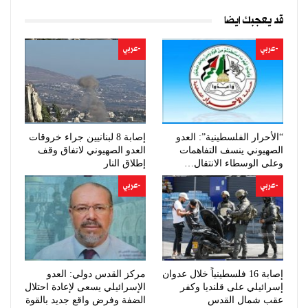
قد يعجبك ايضا
-عربي
-عربي
“الأحرار الفلسطينية”: العدو
إصابة 8 لبنانيين جراء خروقات
الصهيوني ينسف التفاهمات
العدو الصهيوني لاتفاق وقف
وعلى الوسطاء الانتقال…
إطلاق النار
-عربي
-عربي
إصابة 16 فلسطينياً خلال عدوان
مركز القدس دولي: العدو
إسرائيلي على قلنديا وكفر
الإسرائيلي يسعى لإعادة احتلال
عقب شمال القدس
الضفة وفرض واقع جديد بالقوة