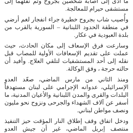
ما أدى إلى اصابة شخصين بجروح وتم نقلهما إلى
مستشفى حيرام للمعالجة.
وأُصيب شاب بجروح خطيرة جراء انفجار لغم أرضي
في منطقة الحدود اللبنانية – السورية بالقرب من
بلدة العبودية في عكار.
وسارعت فرق الإسعاف إلى مكان الحادث، حيث
عملت على تقديم الإسعافات الأولية للمصاب قبل
نقله إلى أحد المستشفيات لتلقي العلاج. وأفيد أن
حالته حرجة ، وفق الوكالة.
ومنذ الثاني من مارس الماضي، صعّد العدو
الإسرائيلي، عدوانه الإجرامي على لبنان مستهدفاً
البلدات والقرى والمدن اللبنانية والأعيان المدنية، ما
أسفر عن آلاف الشهداء والجرحى ونزوح نحو مليون
ونصف مواطن لبناني.
ودخل اتفاق وقف إطلاق النار المؤقت حيز التنفيذ
منتصف إبريل الماضي، غير أن جيش العدو