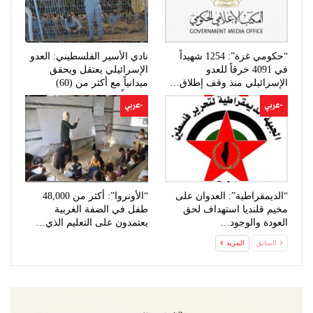
“حكومي غزة”: 1254 شهيداً
نادي الأسير الفلسطيني: العدو
في 4091 خرقاً للعدو
الإسرائيلي يعتقل ويحقق
الإسرائيلي منذ وقف إطلاق…
ميدانياً مع أكثر من (60)
مواطناً…
-عربي
-عربي
“الديمقراطية”: العدوان على
“الأونروا”: أكثر من 48,000
مخيم قلنديا استهداف لحق
طفل في الضفة الغربية
العودة والوجود…
يعتمدون على التعليم الذي…
السابق
المزيد