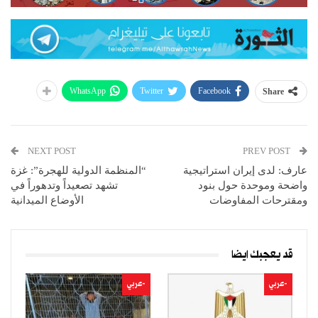
WhatsApp
Twitter
Facebook
Share
NEXT POST
PREV POST
عارف: لدى إيران استراتيجية
“المنظمة الدولية للهجرة”: غزة
واضحة وموحدة حول بنود
تشهد تصعيداً وتدهوراً في
ومقترحات المفاوضات
الأوضاع الميدانية
قد يعجبك ايضا
-عربي
-عربي