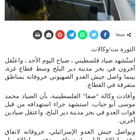
Share
الثورة نت/وكالات
استُشهد صياد فلسطيني ، صباح اليوم الأحد ، واعتُقل
آخرون في بحر مدينة دير البلح وسط قطاع غزة،
بينما واصل جيش العدو الصهيوني خروقاته بمناطق
متفرقة في القطاع.
وأفادت وكالة “صفا” الفلسطينية، بأن الصياد محمد
موسى أبو جياب، استشهد جراء استهدافه من قبل
قوات العدو في بحر مدينة دير البلح، واعتقل صيادين
آخرين.
ويواصل جيش العدو الإسرائيلي، خروقاته لاتفاق
وقف إطلاق النار، باستهداف مدفعي وإطلاق نار