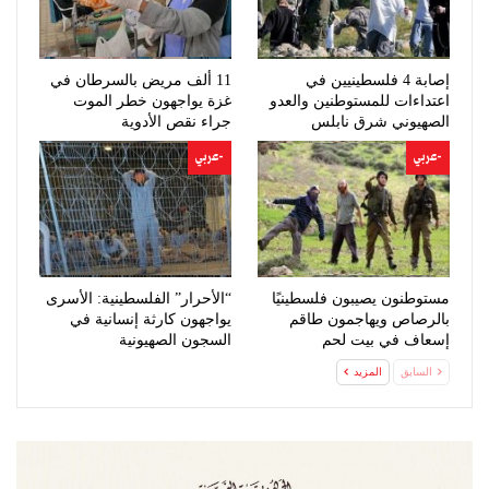
إصابة 4 فلسطينيين في
11 ألف مريض بالسرطان في
اعتداءات للمستوطنين والعدو
غزة يواجهون خطر الموت
الصهيوني شرق نابلس
جراء نقص الأدوية
-عربي
-عربي
مستوطنون يصيبون فلسطينيًا
“الأحرار” الفلسطينية: الأسرى
بالرصاص ويهاجمون طاقم
يواجهون كارثة إنسانية في
إسعاف في بيت لحم
السجون الصهيونية
السابق
المزيد