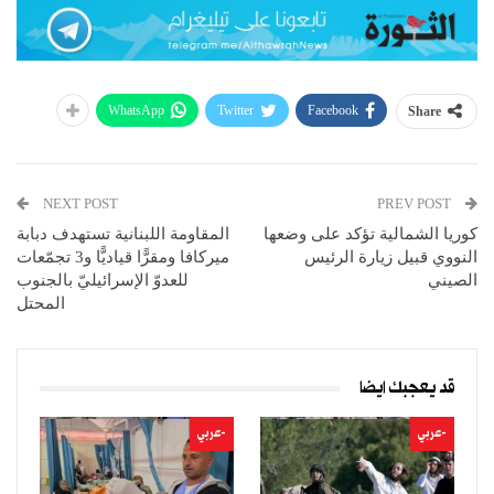
WhatsApp
Twitter
Facebook
Share
NEXT POST
PREV POST
كوريا الشمالية تؤكد على وضعها
المقاومة اللبنانية تستهدف دبابة
النووي قبيل زيارة الرئيس
ميركافا ومقرًّا قياديًّا و3 تجمّعات
الصيني
للعدوّ الإسرائيليّ بالجنوب
المحتل
قد يعجبك ايضا
-عربي
-عربي