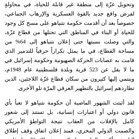
وتحويل غزّة إلى منطقة غير قابلة للحياة، في محاولةٍ
لفرض واقع جديد بالقوة العسكرية والإرهاب الجماعي،
خصوصاً بعد أن أقدمت حكومة نتنياهو على مسح كل وجود
للحياة أو البناء في المناطق التي تحتلها من قطاع غزّة،
والتي وصلت نسبتها حتى إعلان نتنياهو إلى 64% من
مساحة القطاع، في ما يمثل تكراراً حرفياً للتدمير الذي
قامت به عصابات الحركة الصهيونية وحكومة إسرائيل في
ما لا يقل عن 523 قرية وبلدة فلسطينية عام 1948م،
وينتمي إليها كثيرون من سكان قطاع غزّة اللاجئين، الذين
تطاردهم إسرائيل بالتطهير العرقي المرّة تلو الأخرى.
لقد أثبتت الشهور الماضية أن حكومة نتنياهو لا تعبأ بأي
قانون دولي أو اعتبارات إنسانية، بل تستند إلى شعور
كامل بالإفلات من العقاب نتيجة التواطؤ الأمريكي
والصمت الدولي المخزي، فمنذ إعلان اتفاق وقف إطلاق