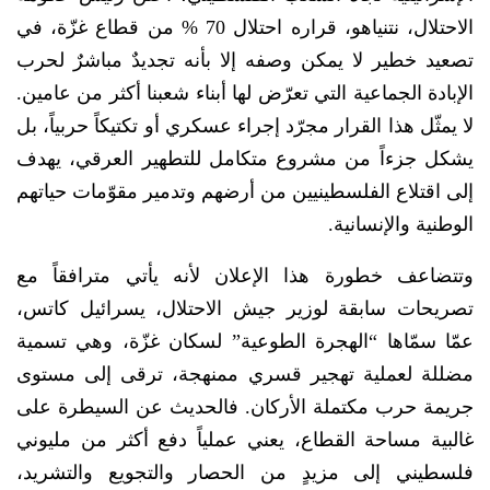
الاحتلال، نتنياهو، قراره احتلال 70 % من قطاع غزّة، في
تصعيد خطير لا يمكن وصفه إلا بأنه تجديدٌ مباشرٌ لحرب
الإبادة الجماعية التي تعرّض لها أبناء شعبنا أكثر من عامين.
لا يمثّل هذا القرار مجرّد إجراء عسكري أو تكتيكاً حربياً، بل
يشكل جزءاً من مشروع متكامل للتطهير العرقي، يهدف
إلى اقتلاع الفلسطينيين من أرضهم وتدمير مقوّمات حياتهم
الوطنية والإنسانية.
وتتضاعف خطورة هذا الإعلان لأنه يأتي مترافقاً مع
تصريحات سابقة لوزير جيش الاحتلال، يسرائيل كاتس،
عمّا سمّاها “الهجرة الطوعية” لسكان غزّة، وهي تسمية
مضللة لعملية تهجير قسري ممنهجة، ترقى إلى مستوى
جريمة حرب مكتملة الأركان. فالحديث عن السيطرة على
غالبية مساحة القطاع، يعني عملياً دفع أكثر من مليوني
فلسطيني إلى مزيدٍ من الحصار والتجويع والتشريد،