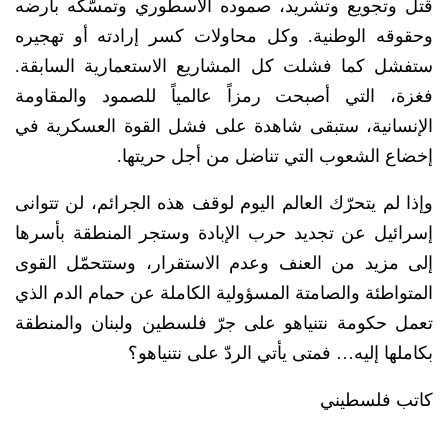
قتل وتجويع وتشريد، صموده الأسطوري وتمسّكه بأرضه
وحقوقه الوطنية. وكل محاولات كسر إرادته أو تهجيره
ستفشل كما فشلت كل المشاريع الاستعمارية السابقة.
فغزة، التي أصبحت رمزاً عالمياً للصمود والمقاومة
الإنسانية، ستبقى شاهدة على فشل القوة العسكرية في
إخضاع الشعوب التي تناضل من أجل حريتها.
وإذا لم يتحرّك العالم اليوم لوقف هذه الجرائم، لن تتوانى
إسرائيل عن تجديد حرب الإبادة وستجر المنطقة بأسرها
إلى مزيد من العنف وعدم الاستقرار، وستتحمّل القوى
المتواطئة والصامتة المسؤولية الكاملة عن حمام الدم الذي
تعمل حكومة نتنياهو على جرّ فلسطين ولبنان والمنطقة
بكاملها إليه… فمتى يأتي الردّ على نتنياهو؟
كاتب فلسطيني