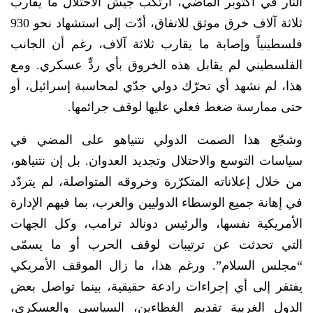
النار في أكتوبر الماضي، ارتكب جيش الاحتلال ما يقارب
ثلاثة آلاف خرق موثق للاتفاق، أدّت إلى استشهاد نحو 930
فلسطينياً وإصابة ما يقارب ثلاثة آلاف، رغم أن الجانب
الفلسطيني لم يقابل هذه الخروق بأي ردٍّ عسكري. ومع
هذا، لم نشهد أي تحرّك دولي جدّي لمحاسبة إسرائيل، أو
حتى ممارسة ضغط فعلي عليها لوقف جرائمها.
وشجّع هذا الصمت الدولي نتنياهو على المضي في
سياسات التوسع والاحتلال وتجديد العدوان. بل إن نتنياهو،
من خلال إعلاناته المتكرّرة وخروقه المتواصلة، لم يتردّد
في إهانة جميع الوسطاء الدوليين والعرب، بما فيهم الإدارة
الأمريكية نفسها، والرئيس دونالد ترامب، وكل الجهات
التي تحدثت عن ترتيبات لوقف الحرب أو ما يسمّى
“مجلس السلام”. ورغم هذا، ما زال الموقف الأمريكي
يفتقر إلى أي إجراءات رادعة حقيقية، بينما تواصل بعض
الدول الغربية تقديم الغطاءين، السياسي والعسكري،