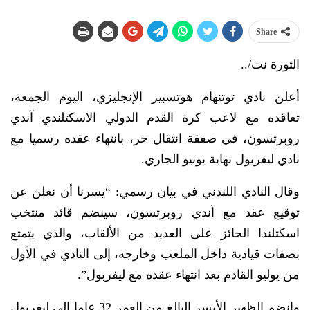
Share
الثورة نت/..
أعلن نادي توتنهام هوتسبير الإنجليزي، اليوم الجمعة،
تعاقده مع لاعب كرة القدم الدولي الاسكتلندي آندي
روبرتسون، في صفقة انتقال حر، بانتهاء عقده رسميا مع
نادي ليفربول نهاية يونيو الجاري.
وقال النادي اللندني في بيان رسمي: “يسرنا أن نعلن عن
توقيع عقد مع آندي روبرتسون، سينضم قائد منتخب
اسكتلندا الحائز على العديد من الألقاب، والذي يتمتع
بصفات قيادية داخل الملعب وخارجه، إلى النادي في الأول
من يوليو القادم بعد انتهاء عقده مع ليفربول”.
وانضم الظهير الأيسر البالغ من العمر 32 عاما إلى ليفربول