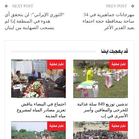
NEXT POST
PREV POST
مهرجانات جماهيرية في 34
“الثوري الإيراني”: لن يتحقق أي
ساحة بمحافظة حجة احتفاء
هدوء في المنطقة إذا لم
بعيد الغدير الأغر
ينسحب الصهاينة من لبنان
قد يعجبك ايضا
اخبار محلية
اخبار محلية
تدشين توزيع 849 سلة غذائية
اجتماع في البيضاء يناقش
للجرحى والمعاقين وأسر
تعزيز مصادر المياه لمشروع
الأسرى في إب
مياه المدينة
اخبار محلية
اخبار محلية