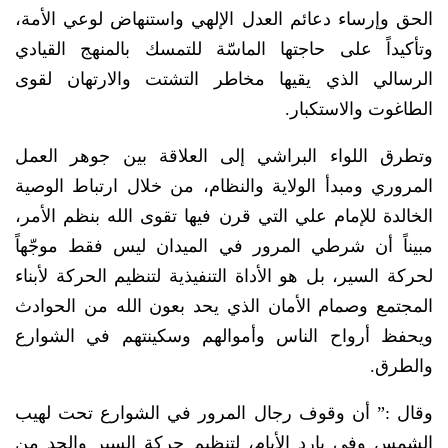
الحق وإرساء دعائم العدل الإلهي واستنهاض لوعي الأمة،
وتأكيداً على حاجتها الماسّة للتمسك بالمنهج القيادي
الرسالي الذي يقيها مخاطر التشتت والارتهان لقوى
الطاغوت والاستكبار.
وتطرق اللواء البراشي إلى العلاقة بين جوهر العمل
المروري ومبدأ الولاية والنظام، من خلال ارتباط الوصية
الخالدة للإمام علي التي قرن فيها تقوى الله بنظم الأمر،
مبيناً أن شرطي المرور في الميدان ليس فقط موجّهاً
لحركة السير، بل هو الأداة التنفيذية لتنظيم الحركة لأبناء
المجتمع وصمام الأمان الذي يحد بعون الله من الحوادث
ويحفظ أرواح الناس وأموالهم وسكينتهم في الشوارع
والطرق.
وقال :” أن وقوف رجال المرور في الشوارع تحت لهيب
الشمس وفي بارد الأيام، لتنظيم حركة السير والحد من