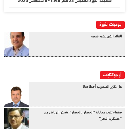
صحيفة الثورة الخميس 23 صفر 1448- 6 اغسطس 2026
يوميات الثورة
القائد الذي يشبه شعبه
آراء وكتابات
هل تكرّر السعودية أخطاءها؟
صنعاء تثبت معادلة “الحصار بالحصار” وتحذر الرياض من
“عسكرة البحر”