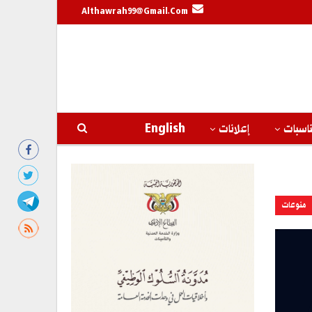
Althawrah99@gmail.com
اسبات
إعلانات
English
منوعات