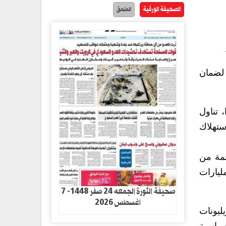
الصحيفة الورقية
الملحق
 لضمان
ياه والبيئة والصحة (UNU-INWEH) في كندا، تناول
استهلاك
خمة من
ليارات
صحيفة الثورة الجمعه 24 صفر 1448- 7
اغسطس 2026
ى نحو خمسة تريليونات