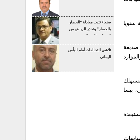
ت الإلكترونية سنويا
صنعاء تثبت معادلة “الحصار
بالحصار” وتحذر الرياض من
“عسكرة البحر”
 صديقة
تلاشي التحالفات أمام البأس
الموارد
اليماني
تستهلك
عي، بينما
لمستبعدة
سياسات