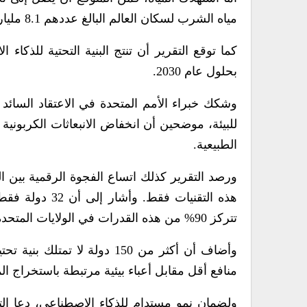
مياه الشرب لسكان العالم البالغ عددهم 8.1 مليار نسمة لمدة تقارب 1.6 عام.
بحلول عام 2030.
وشكك خبراء الأمم المتحدة في الاعتقاد السائد 
للبيئة، موضحين أن انخفاض الانبعاثات الكربونية ل
الطبيعية.
ورصد التقرير كذلك اتساع الفجوة الرقمية بين ا
هذه التقنيات ف
تتركز 90% من هذه القدرات في الولايات المتحدة والصين.
وأضاف أن أكثر من 150 دولة 
منافع أقل مقابل أعباء بيئية مرتبطة باستخراج المع
ولضمان نمو مستدام للذكاء الاصطناعي، دعا الت