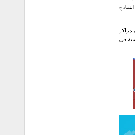
لنماذج
 مراكز
اسية في