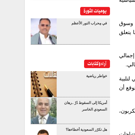
يوسياسية
يوميات الثورة
ل وسوق
في مِحراب النور الأعظم
ا يتعلق
العمل المرتبطة بالذكاء الاصطناعي تمثل نحو 20% من إجمالي
آراء وكتابات
خواطر رياضية
عام 2030 إلى مستوى يكفي لتلبية
امين. كما يُتوقع أن
أمريكا إلى السقوط دُرْ ..رهان
السعودي الخاسر
ن ثاني أكسيد الكربون،
هل تكرّر السعودية أخطاءها؟
ية تكفي لتلبية احتياجات