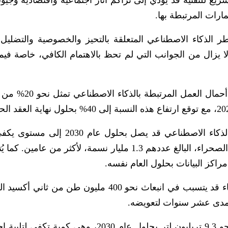
 أن التوسع السريع للتقنية قد يؤدي إلى تراكم آثار اجتماعية واقتصادية وج
ارات المرتبطة بها.
طر الذكاء الاصطناعي المتعلقة بالتحيز والخصوصية والتضلي
ة لا يزال من الجوانب التي لم تحظ بالاهتمام الكافي، خاصة فيم
وفي الجانب المتعلق بالطاقة، أوضح العلماء أن أحمال 
ووفقا للتقرير، فإن استهلاك الكهرباء المرتبط بالذكاء الاصطناعي قد يصل بحلول 
احتياجات الكهرباء السكنية لسكان إفريقيا جنوب الصحراء، البالغ عددهم 1.3 مليار نسمة، لأكثر من ع
اكز البيانات بحلول العام نفسه.
وأضاف التقرير أن إنتاج هذه الكميات من الكهرباء قد يتسبب في انبعاث نحو 400 مليون طن م
أما استهلاك المياه، فمن المتوقع أن يصل إلى نحو 9.3 تريليون لتر بحلول عام 2030، وهي كم