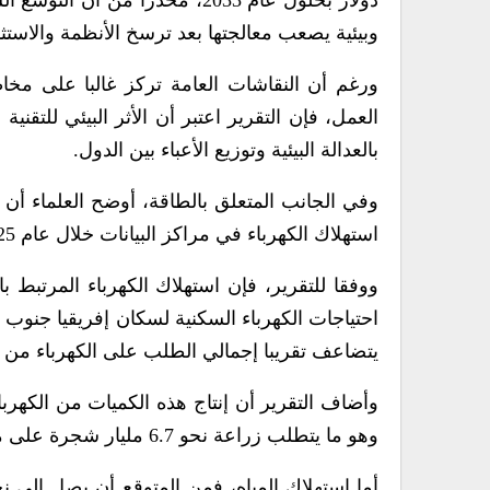
دولار بحلول عام 2033، محذرا من
وبيئية يصعب معالجتها بعد ترسخ الأنظمة والاستثم
ورغم أن النقاشات العامة تركز غالبا على مخا
العمل، فإن التقرير اعتبر أن الأثر البيئي للتقني
بالعدالة البيئية وتوزيع الأعباء بين الدول.
استهلاك الكهرباء في مراكز البيانات خلال عام 2025، مع توقع ارتفاع هذه النسبة إلى 40% بحلول نهاية العقد الحالي.
يتضاعف تقريبا إجمالي الطلب على الكهرباء من مر
وهو ما يتطلب زراعة نحو 6.7 مليار شجرة على مدى عشر سنوات لتعويضه.