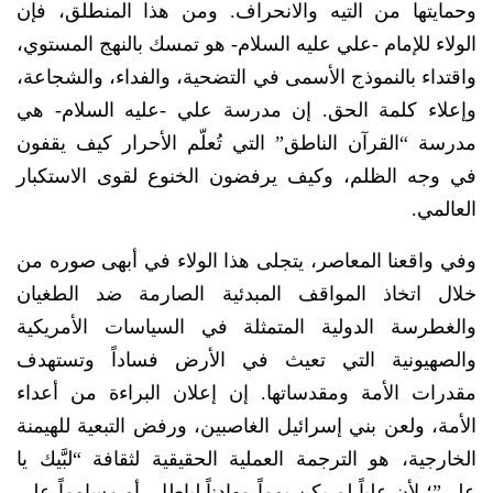
وحمايتها من التيه والانحراف. ومن هذا المنطلق، فإن
الولاء للإمام -علي عليه السلام- هو تمسك بالنهج المستوي،
واقتداء بالنموذج الأسمى في التضحية، والفداء، والشجاعة،
وإعلاء كلمة الحق. إن مدرسة علي -عليه السلام- هي
مدرسة “القرآن الناطق” التي تُعلّم الأحرار كيف يقفون
في وجه الظلم، وكيف يرفضون الخنوع لقوى الاستكبار
العالمي.
​وفي واقعنا المعاصر، يتجلى هذا الولاء في أبهى صوره من
خلال اتخاذ المواقف المبدئية الصارمة ضد الطغيان
والغطرسة الدولية المتمثلة في السياسات الأمريكية
والصهيونية التي تعيث في الأرض فساداً وتستهدف
مقدرات الأمة ومقدساتها. إن إعلان البراءة من أعداء
الأمة، ولعن بني إسرائيل الغاصبين، ورفض التبعية للهيمنة
الخارجية، هو الترجمة العملية الحقيقية لثقافة “لبَّيك يا
علي”؛ لأن علياً لم يكن يوماً مهادناً لباطل، أو مساوماً على