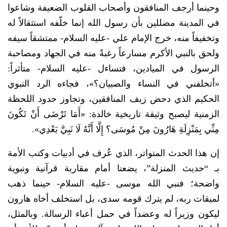
وحينما أرجف المنافقون وأصحاب القلوب الضعيفة وشاعوا
في المدينة مضللين بأن رسول الله إنما خلّفه استثقالاً له
وتخفيفاً منه، خرج الإمام علي -عليه السلام- ممتشقاً سيفه
ولحق بالنبي الأكرم مسارعاً رغبةً منه في الجهاد ومصاحبة
الرسول في الميادين، فتساءل -عليه السلام- متأثراً:
«أتخلفني في النساء والصبيان؟»، فجاءه الرد النبوي
الحكيم الذي دحض زيف المنافقين، وتجاوز حدود اللحظة
الزمنية ليصبح وثيقة تاريخية خالدة: «أَمَا تَرْضَى أَنْ تَكُونَ
مِنِّي بِمَنْزِلَةِ هَارُونَ مِنْ مُوسَى؟ إِلَّا أَنَّهُ لَا نَبِيَّ بَعْدِي».
​إن هذا الحدث المتواتر، الذي عُرف في أدبيات وكتب الأمة
بـ “حديث المنزلة”، يضعنا أمام مقاربة قرآنية ونبوية
واضحة؛ فنبي الله موسى -عليه السلام- حينما ذهب
لميقات ربه، لم يترك قومه سدى، بل استخلف أخاه هارون
ليكون وزيراً له وعضداً في حمل أعباء الرسالة. وبالمثل،