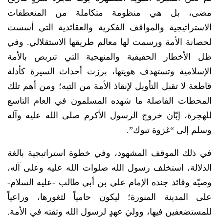
مضى، بل هي منظومة متكاملة من المنعطفات
الاستراتيجية والمواقف الفكرية والعقائدية التي أسست
لحصانة الأمة ورسمت لها معالم طريقها الاستقلالي. وفي
ظل الأخطار الحقيقية والمنهجية التي تتربص بالأمة
الإسلامية وتستهدف هويتها، برزت أحداث السيرة كأدلة
قاطعة لا تقبل التأويل لإنقاذ الأمة من التيه؛ ومن أهم تلك
المحطات الفاصلة ما شهده المسلمون في العام التاسع
للهجرة، إبّان خروج الرسول الأكرم صلى الله عليه وآله
وسلم إلى “غزوة تبوك”.
​في ذلك الموقف المشهود، وفي خطوة استراتيجية بالغة
الدلالة، استخلف رسول الله صلوات الله عليه وعلى آله،
وصيّه وقائد جنده الإمام علي بن أبي طالب -عليه السلام-
على المدينة المنورة؛ ليكون حامياً لثغورها، وراعياً
للمستضعفين فيها، ووليَ عهدٍ لرسول الله وثقته في الأمة.