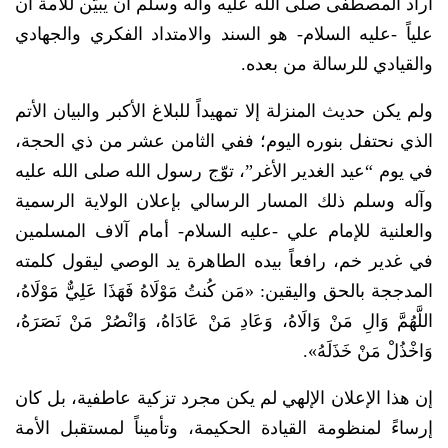
أراد المصطفى صلى الله عليه وآله وسلم أن يبيّن للأمة أن
علياً -عليه السلام- هو السند والامتداد الفكري والجهادي
والقيادي للرسالة من بعده.
​ولم يكن حديث المنزلة إلا تمهيداً للبلاغ الأكبر والبيان الأتم
الذي نحتفل بنوره اليوم؛ ففي الثامن عشر من ذي الحجة،
في يوم “عيد الغدير الأغر”، توّج رسول الله صلى الله عليه
وآله وسلم ذلك المسار الرسالي بإعلان الولاية الرسمية
والعلنية للإمام علي -عليه السلام- أمام آلاف المسلمين
في غدير خم، رافعاً بيده الطاهرة يد الوصي ليقول كلمته
المدججة بالحق واليقين: «مَن كُنتُ مَوْلَاهُ فَهَذَا عَلِيٌّ مَوْلَاهُ،
اللَّهُمَّ وَالِ مَنْ وَالَاهُ، وَعَادِ مَنْ عَادَاهُ، وَانْصُرْ مَنْ نَصَرَهُ،
وَاخْذُلْ مَنْ خَذَلَهُ».
​إن هذا الإعلان الإلهي لم يكن مجرد تزكية عاطفية، بل كان
إرساءً لمنظومة القيادة الحكيمة، وتأميناً لمستقبل الأمة