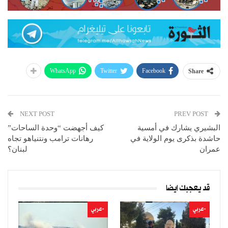
WhatsApp
Twitter
Facebook
Share
NEXT POST
PREV POST
البشيري يشارك في أمسية
كيف أجهضت “وحدة الساحات”
حاشدة بذكرى يوم الولاية في
رهانات ترامب ونتنياهو تجاه
عمران
لبنان؟
قد يعجبك ايضا
-عربي
-عربي