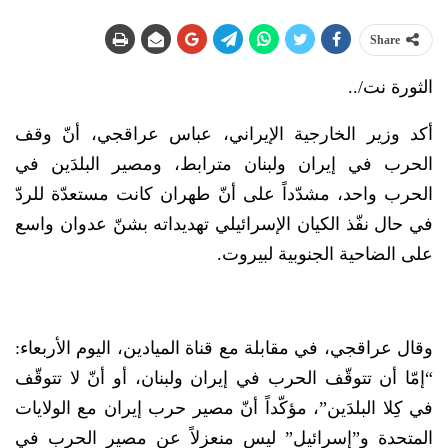
Share
الثورة نت/..
أكد وزير الخارجية الإيراني، عباس عراقجي، أنّ وقف
الحرب في إيران ولبنان مترابط، ومصير البلدَين في
الحرب واحد، مشدّداً على أنّ طهران كانت مستعدّة للردّ
في حال نفّذ الكيان الإسرائيلي تهديداته بشنّ عدوان واسع
على الضاحية الجنوبية لبيروت.
وقال عراقجي، في مقابلة مع قناة الميادين، اليوم الأربعاء:
“إمّا أن تتوقّف الحرب في إيران ولبنان، أو أنّ لا تتوقّف
في كِلا البلدَين”، مؤكّداً أنّ مصير حرب إيران مع الولايات
المتحدة و”إسرائيل” ليس منعزلاً عن مصير الحرب في