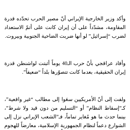
وأكد وزير الخارجية الإيراني أنّ مصير الحرب تحدّده قدرة
المقاومة، مشدّداً على أن إيران كانت على أتمّ الاستعداد
لضرب “إسرائيل” لو أنها ضربت الضاحية الجنوبية وبيروت.
وأفاد عراقجي بأنّ حرب الـ40 يوماً أثبتت لواشنطن قدرة
إيران الحقيقية، بعدما كانت تتصوّرها بلداً “ضعيفاً”.
ولفت إلى أنّ الأمريكيين سعَوا إلى مطالب “غير واقعية”،
كـ”إسقاط النظام” أو “التسليم من دون قيد ولا شرط”،
بينما حدث ما هو مُغاير تماماً، فـ”الشعب الإيراني نزل إلى
الشوارع دعماً لنظام الجمهورية الإسلامية، معارضاً للهجوم