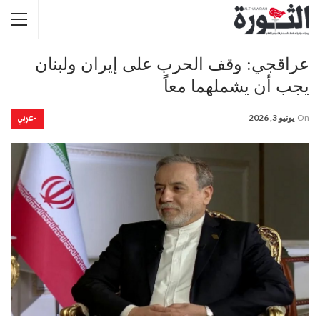
عراقجي: وقف الحرب على إيران ولبنان
يجب أن يشملهما معاً
-عربي
On
يونيو 3, 2026