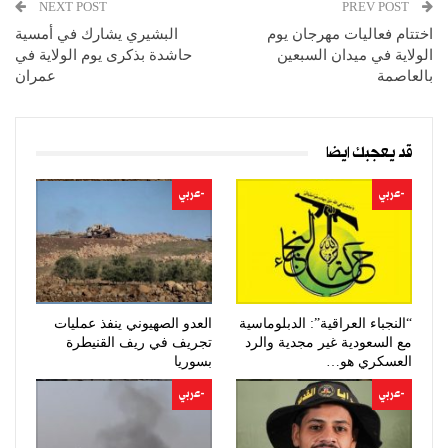
NEXT POST
PREV POST
اختتام فعاليات مهرجان يوم
البشيري يشارك في أمسية
الولاية في ميدان السبعين
حاشدة بذكرى يوم الولاية في
بالعاصمة
عمران
قد يعجبك ايضا
-عربي
-عربي
“النجباء العراقية”: الدبلوماسية
العدو الصهيوني ينفذ عمليات
مع السعودية غير مجدية والرد
تجريف في ريف القنيطرة
العسكري هو…
بسوريا
-عربي
-عربي