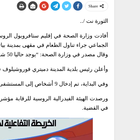
Share
الثورة نت /..
أفادت وزارة الصحة في إقليم ستافروبول الروس
الجماعي جراء تناول الطعام في مقهى بمدينة بياتيغو
وقال مصدر في وزارة الصحة: “يوجد حاليا 50 شخصا في المستشفى”.
وأعلن رئيس بلدية المدينة دميتري فوروشيلوف في 30 مايو عن تفشي عدوى معوية 
وفي البداية، تم إدخال 9 أشخاص إلى المستشفى، وأغلقت سلطات المدينة المقهى عقب الحادث.
ورصدت الهيئة الفيدرالية الروسية للرقابة مؤشر
في القضية.