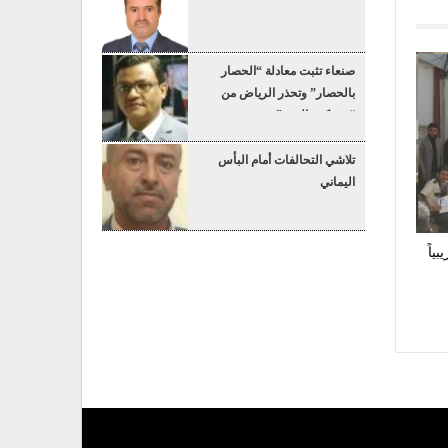
صنعاء تثبت معادلة “الحصار
بالحصار” وتحذر الرياض من
“عسكرة البحر”
تلاشي التحالفات أمام البأس
اليماني
ياً