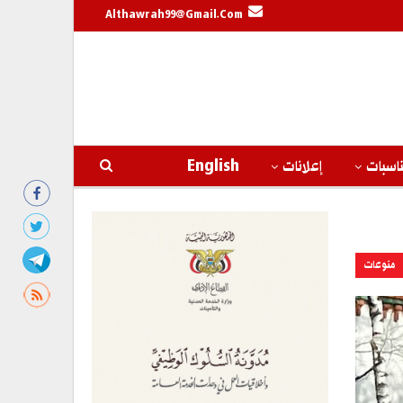
Althawrah99@gmail.com
اسبات
إعلانات
English
منوعات