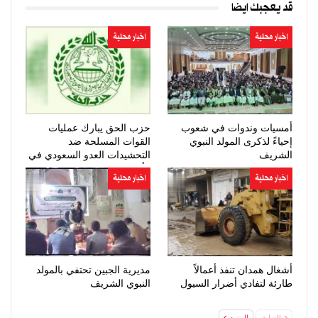
قد يعجبك ايضا
اخبار محلية
اخبار محلية
أمسيات وندوات في شعوب
حزب الحق يبارك عمليات
إحياءً لذكرى المولد النبوي
القوات المسلحة ضد
الشريف
التحشيدات العدو السعودي في
مأرب وحضرموت
اخبار محلية
اخبار محلية
أشغال همدان تنفذ أعمالاً
مديرية الجبين تحتفي بالمولد
طارئة لتفادي أضرار السيول
النبوي الشريف
السابق
المزيد