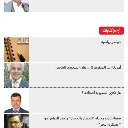
آراء وكتابات
خواطر رياضية
أمريكا إلى السقوط دُرْ ..رهان السعودي الخاسر
هل تكرّر السعودية أخطاءها؟
صنعاء تثبت معادلة “الحصار بالحصار” وتحذر الرياض من
“عسكرة البحر”