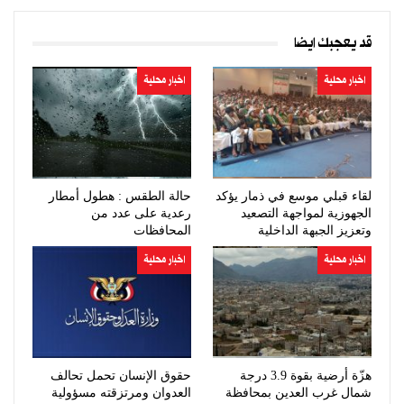
قد يعجبك ايضا
اخبار محلية
اخبار محلية
لقاء قبلي موسع في ذمار يؤكد
حالة الطقس : هطول أمطار
الجهوزية لمواجهة التصعيد
رعدية على عدد من
وتعزيز الجبهة الداخلية
المحافظات
اخبار محلية
اخبار محلية
هزّة أرضية بقوة 3.9 درجة
حقوق الإنسان تحمل تحالف
شمال غرب العدين بمحافظة
العدوان ومرتزقته مسؤولية