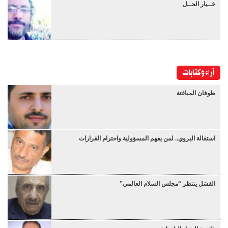
خــيار الحــل
آراء وكتابات
طوفان المباغتة
استقالة البروي.. لمن يفهم المسؤولية واحترام القرارات
الفشل ينتظر “مجلس السلام العالمي”