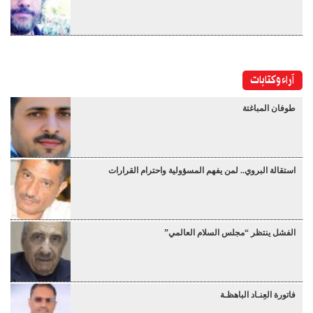
آراء وكتابات
طوفان المباغتة
استقالة البروي.. لمن يفهم المسؤولية واحترام القرارات
الفشل ينتظر “مجلس السلام العالمي”
فاتورة العِنـاد الباهظـة