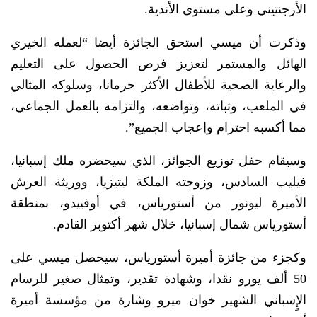
الأرجنتيني وعلى مستوى الأندية.
وذكرت أن ميسي استحق الجائزة أيضا “لعمله الخيري
الهائل والمستمر لتعزيز فرص الحصول على التعليم
والرعاية الصحية للأطفال الأكثر حرمانا، وسلوكه المثالي
في الملعب، وثباته، وتواضعه، والتزامه بالعمل الجماعي،
مما أكسبه احترام وإعجاب الجميع”.
وسيقام حفل توزيع الجوائز، الذي سيحضره ملك إسبانيا،
فيليب السادس، وزوجته الملكة ليتيزيا، ووريثة العرش
الأميرة ليونور من أستورياس، في أوفييدو، بمنطقة
أستورياس شمال إسبانيا، خلال شهر أكتوبر القادم.
وكجزء من جائزة أميرة أستورياس، سيحصل ميسي على
50 ألف يورو نقدا، وشهادة تقدير، وتمثال صغير للرسام
الإٍسباني الشهير خوان ميرو وشارة من مؤسسة أميرة