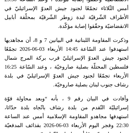
أمس الثّلاثاء تجمّعًا لجنود جيش العدوّ الإسرائيليّ في
الأطراف الشّرقيّة لبدة زوطر الشّرقيّة بمحلّقة أبابيل
الانقضاضيّة وحقّقوا إصابة مؤكّدة.
وذكرت المقاومة اللبنانية في البيانين 7 و 8، أن مجاهديها
استهدفوا عند السّاعة 14:45 الأربعاء 03-06-2026‏ تجمّعًا
لجنود جيش العدوّ الإسرائيليّ قرب بركة المرج شمال
فلسطين المحتلّة بصلية صاروخيّة ، وعند السّاعة 16:25
الأربعاء تجمّعًا لجنود جيش العدوّ الإسرائيليّ في بلدة
رشاف جنوب لبنان بصلية صاروخيّة.
وأفادت في البيان رقم 9 ، بأنه “وبعد محاولة قوّة
إسرائيليّة التّقدم من بلدة رشاف باتّجاه بلدة حدّاثا،
استهدفها مجاهدو المقاومة الإسلامية أمس عند الساعة
22:30 وفجر اليوم الأربعاء 03-06-2026 بقذائف المدفعيّة