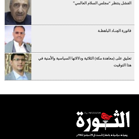
الفشل ينتظر “مجلس السلام العالمي”
فاتورة العِنـاد الباهظـة
تعليق على (معاهدة مكة) الثلاثية ودلالاتها السياسية والأمنية في
هذا التوقيت