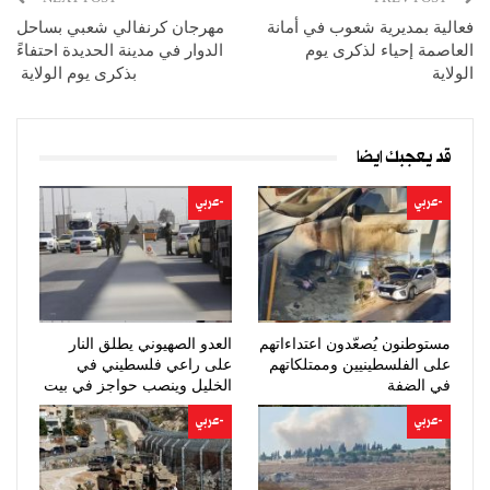
فعالية بمديرية شعوب في أمانة
مهرجان كرنفالي شعبي بساحل
العاصمة إحياء لذكرى يوم
الدوار في مدينة الحديدة احتفاءً
الولاية
بذكرى يوم الولاية
قد يعجبك ايضا
-عربي
-عربي
مستوطنون يُصعّدون اعتداءاتهم
العدو الصهيوني يطلق النار
على الفلسطينيين وممتلكاتهم
على راعي فلسطيني في
في الضفة
الخليل وينصب حواجز في بيت
لحم
-عربي
-عربي