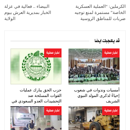
الكرملين: “العملية العسكرية
البيضاء .. فعالية في عزلة
الخاصة” مستمرة لمنع توجيه
الخبار بمديرية العرش بيوم
ضربات للمناطق الروسية
الولاية
قد يعجبك ايضا
اخبار محلية
اخبار محلية
أمسيات وندوات في شعوب
حزب الحق يبارك عمليات
إحياءً لذكرى المولد النبوي
القوات المسلحة ضد
الشريف
التحشيدات العدو السعودي في
مأرب وحضرموت
اخبار محلية
اخبار محلية