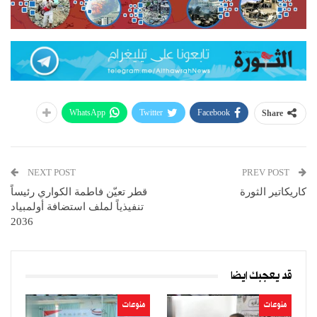
WhatsApp
Twitter
Facebook
Share
NEXT POST
PREV POST
كاريكاتير الثورة
قطر تعيّن فاطمة الكواري رئيساً
تنفيذياً لملف استضافة أولمبياد
2036
قد يعجبك ايضا
منوعات
منوعات