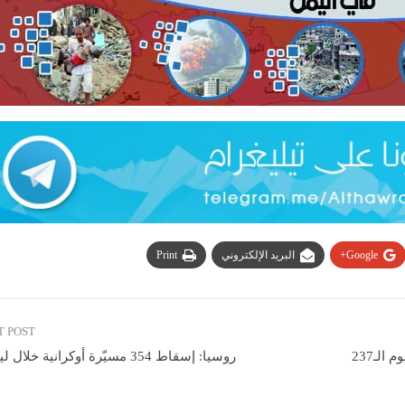
Google+
البريد الإلكتروني
Print
T POST
العدو الصهيوني يواصل خرق وقف إطلاق النار في غزة لليوم الـ237
روسيا: إسقاط 354 مسيّرة أوكرانية خلال ليلة واحدة