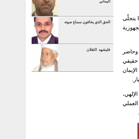
اليماني
 يتجلّى
الحق الذي يخافون سماع صوته
جهوزية
فليشهد الثقلان
 وحاضر
 حقيقي
لإيمان
ر.
الإلهي،
العملي