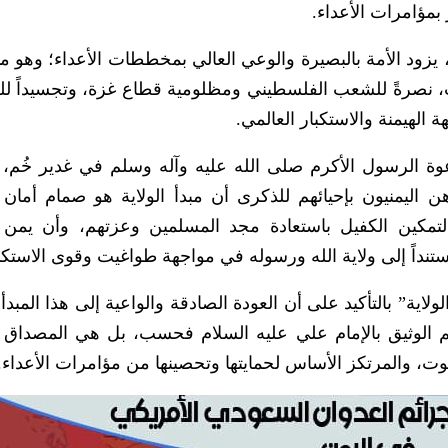
بمؤامرات الأعداء.
 يزود الأمة بالبصيرة والوعي العالي بمخططات الأعداء؛ وهو ما
ت، نصرةً للشعب الفلسطيني ومظلومية قطاع غزة، وتجسيداً لل
الهيمنة والاستكبار العالمي.
دعوة الرسول الأكرم صلى الله عليه وآله وسلم في غدير خُم،
ن اليمنيون بإحيائهم للذكرى أن مبدأ الولاية هو صمام أمان
لتمكين الكفيل باستعادة مجد المسلمين وعزتهم، وأن يمن ا
تنداً إلى ولاية الله ورسوله في مواجهة طواغيت وقوى الاستكبا
لاية” بالتأكيد على أن العودة الصادقة والواعية إلى هذا المبدأ 
هم الوثيق بالإمام علي عليه السلام فحسب، بل هي المصداق 
غوت، والمرتكز الأساس لحمايتها وتحصينها من مؤامرات الأعداء.