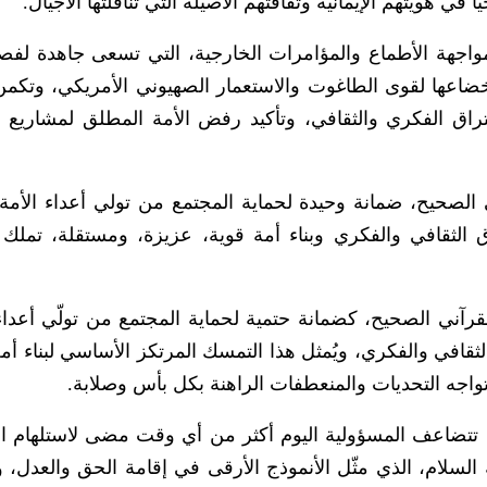
ياً في هويتهم الإيمانية وثقافتهم الأصيلة التي تناقلتها الأجيال.
 مواجهة الأطماع والمؤامرات الخارجية، التي تسعى جاهدة لفص
إخضاعها لقوى الطاغوت والاستعمار الصهيوني الأمريكي، وتكمن
اق الفكري والثقافي، وتأكيد رفض الأمة المطلق لمشاريع ا
 الصحيح، ضمانة وحيدة لحماية المجتمع من تولي أعداء الأمة، 
 الثقافي والفكري وبناء أمة قوية، عزيزة، ومستقلة، تملك 
قرآني الصحيح، كضمانة حتمية لحماية المجتمع من تولّي أعداء 
ثقافي والفكري، ويُمثل هذا التمسك المرتكز الأساسي لبناء أمة
واجه التحديات والمنعطفات الراهنة بكل بأس وصلابة.
، تتضاعف المسؤولية اليوم أكثر من أي وقت مضى لاستلهام 
السلام، الذي مثّل الأنموذج الأرقى في إقامة الحق والعدل، 