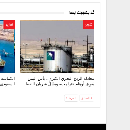
قد يعجبك ايضا
تقارير
تقارير
معادلة الردع البحري الكبرى.. بأس اليمن
الكماشة ا
يُغرِق أوهام «ترامب» ويشُلّ شريان النفط…
السعودي 
السابق
المزيد