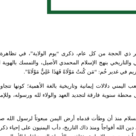
ذي الحجة من كل عام، ذكرى “يوم الولاية”، في تظاهرة إ
والتاريخي بنهج الإسلام المحمدي الأصيل، والتمسك بالهوية الإ
ي غدير خُم: “مَن كُنتُ مَوْلَاهُ فَهَذَا عَلِيٌّ مَوْلَاهُ”.
اليمني دلالات إيمانية وتاريخية بالغة الأهمية؛ كونها تتجاو
ل محطة سنوية فارقة لتجديد العهد والولاء لله ورسوله، وللإم
السلام منذ أن وطأت قدماه أرض اليمن مبعوثاً لرسول الله صل
ين الله أفواجاً ومنذ ذاك التاريخ، دأب اليمنيون على إحياء ذك