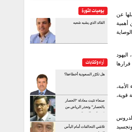
يوميات الثورة
لها عن
 أهمية
القائد الذي يشبه شعبه
لوصاية
اليهود
آراء وكتابات
قرارها
هل تكرّر السعودية أخطاءها؟
الأمة،
 قوية،
صنعاء تثبت معادلة “الحصار
بالحصار” وتحذر الرياض من
“عسكرة البحر”
الدروس
وتجسيد
تلاشي التحالفات أمام البأس