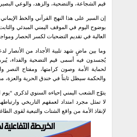
قيم الشجاعة، والتضحية، والزهد، والوعي البصير 
إن السير على هذا النهج القرآني والخط الإيماني،
بوضوح اليوم في الموقف اليمني المبدئي والثاب
العالية في تقديم التضحيات لكسر الحصار ومواجهة 
وما بين ماضٍ شهد تلبية الأجداد من الأنصار ل
يُجسدون فيه أسمى قيم التضحية والفداء، يُبره
لحماية الأمة وصون كرامتها، ومفتاح النصر وا
والحكمة سيظل ثابتاً في خندق الحرية والعزة، مس
يتوّج الشعب اليمني إحياءه السنوي لذكرى “يوم الو
لا تمثل مجرد امتداد لعمقهم التاريخي وارتباط
لإنقاذ الأمة من واقع الشتات والتبعية لقوى الطا