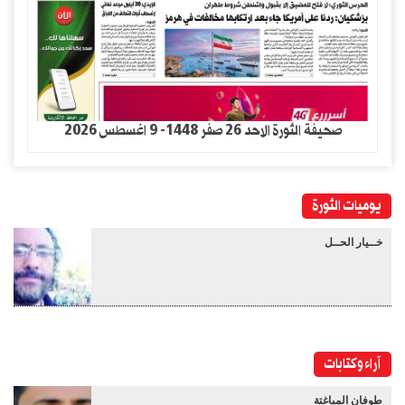
صحيفة الثورة الاحد 26 صفر 1448- 9 اغسطس 2026
يوميات الثورة
خــيار الحــل
آراء وكتابات
طوفان المباغتة