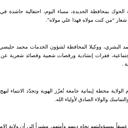
ة الحوك بمحافظة الحديدة، مساء اليوم، احتفالية حاشدة ف
 شعار “من كنت مولاه فهذا علي مولاه”.
حمد البشري، ووكيلا المحافظة لشؤون الخدمات محمد حليصي
واجتماعية، فقرات إنشادية ورقصات شعبية وقصائد شعرية عن
ة .
لولاية محطة إيمانية جامعة تُعزّز الهوية وتجدّد الانتماء لنهج
لتماسك والولاء الصادق لأولياء الله.
ميقاً بمسؤوليتهم تجاه دينهم وأمتهم، مشيراً إلى أن ولاية الإ