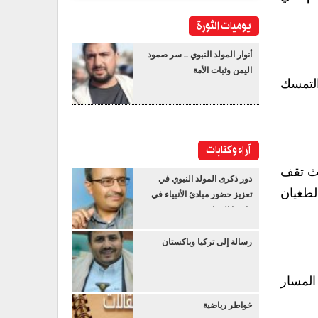
يوميات الثورة
أنوار المولد النبوي .. سر صمود
اليمن وثبات الأمة
التمسك
آراء وكتابات
يث تقف
دور ذكرى المولد النبوي في
لطغيان
تعزيز حضور مبادئ الأنبياء في
واقعنا المعاصر
رسالة إلى تركيا وباكستان
المسار
خواطر رياضية