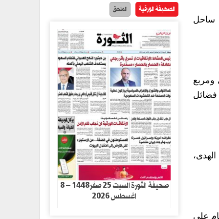
الصحيفة الورقية
الملحق
ي ساحل
 ومربع
 فضائل
 الهدى،
صحيفة الثورة السبت 25 صفر1448 – 8
اغسطس 2026
مام علي