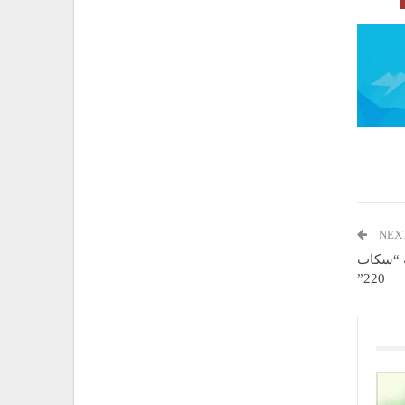
NEX
ة “سكات
220”