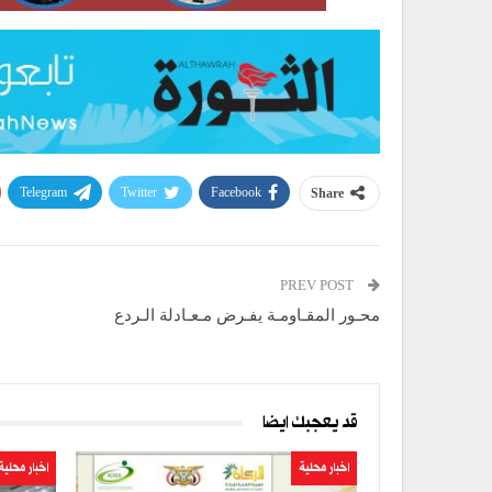
Telegram
Twitter
Facebook
Share
PREV POST
محـور المقـاومـة يفـرض مـعـادلة الـردع
قد يعجبك ايضا
اخبار محلية
اخبار محلية