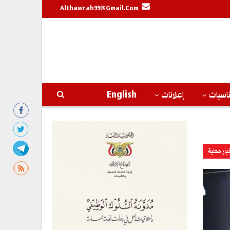
Althawrah99@gmail.com
اسبات
إعلانات
English
بار محلية