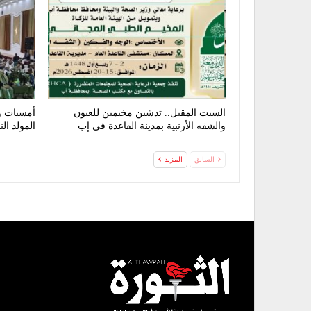
السبت المقبل.. تدشين مخيمين للعيون
أمسيات و
والشفه الأرنبية بمدينة القاعدة في إب
المولد ال
السابق
المزيد