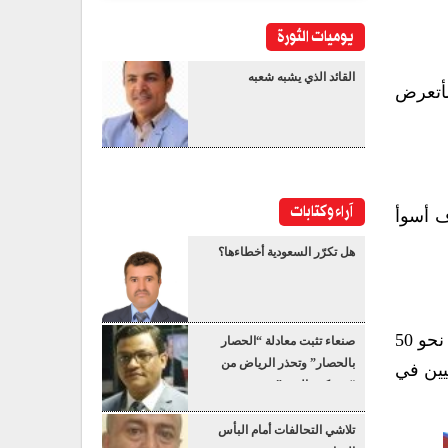
يوميات الثورة
القائد الذي يشبه شعبه
سأتعرض
آراء وكتابات
ف أسوأ
هل تكرّر السعودية أخطاءها؟
وفي 18 مايو الماضي هاجمت قوات العدو قوارب “أسطول الصمود” في المياه الدولية بالبحر المتوسط، وعددها نحو 50
صنعاء تثبت معادلة “الحصار
بالحصار” وتحذر الرياض من
طينيين في
“عسكرة البحر”
تلاشي التحالفات أمام البأس