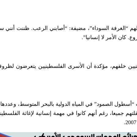
لهم “الغرفة السوداء”، مضيفة: “أصابني الرعب. ظننت أنني 
كان الأمر لا إنسانيا”.
ينيين خلفهم، مؤكدة أن الأسرى الفلسطينيين يتعرضون لظرو
ا 428 ناشطا من 44 دولة، واعتقلتهم جميعا، رغم أنهم كانوا في مهمة إنسانية لإغاثة الفلس