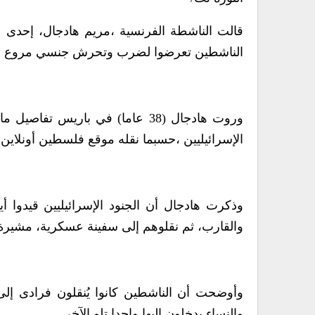
قالت الناشطة الفرنسية ،مريم هادجال، إحدى
الناشطين تعرضوا لضرب وتحرش جنسي مروع على 
وروت هادجال (38 عاما) في باري
الإسرائيليين ،حسبما نقله موقع فلسطين أونلاين ،ال
وذكرت هادجال أن الجنود الإسرائيليين قيدوا 
والقارب، ثم نقلوهم إلى سفينة عسكرية، مشيرة إ
وأوضحت أن الناشطين كانوا يُنقلون فرادى إلى 
والنساء يدخلون إليها واحدا تلو الآخر.