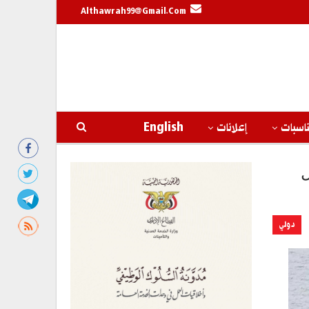
Althawrah99@gmail.com
اسبات
إعلانات
English
ل
دولي