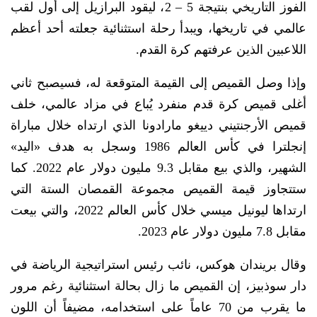
الفوز التاريخي بنتيجة 5 – 2، ليقود البرازيل إلى أول لقب
عالمي في تاريخها، ويبدأ رحلة استثنائية جعلته أحد أعظم
اللاعبين الذين عرفتهم كرة القدم.
وإذا وصل القميص إلى القيمة المتوقعة له، فسيصبح ثاني
أغلى قميص كرة قدم منفرد يُباع في مزاد عالمي، خلف
قميص الأرجنتيني دييغو مارادونا الذي ارتداه خلال مباراة
إنجلترا في كأس العالم 1986 وسجل به هدف «اليد»
الشهير، والذي بيع مقابل 9.3 مليون دولار عام 2022. كما
ستتجاوز قيمة القميص مجموعة القمصان الستة التي
ارتداها ليونيل ميسي خلال كأس العالم 2022، والتي بيعت
مقابل 7.8 مليون دولار عام 2023.
وقال بريندان هوكس، نائب رئيس استراتيجية الرياضة في
دار سوذبيز، إن القميص ما زال بحالة استثنائية رغم مرور
ما يقرب من 70 عاماً على استخدامه، مضيفاً أن اللون