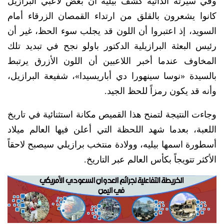
وفي سيرته الذاتية كشف بيليه أن بعض لاعبي البرازيل
كانوا يشعرون بالقلق من ارتداء القمصان الزرقاء أمام
السويد، إذ اعتبروا أن اللون قد يجلب سوء الحظ، غير أن
رئيس البعثة البرازيلية الدكتور باولو نجح في تبديد تلك
المخاوف عندما أخبر اللاعبين أن اللون الأزرق يرتبط
بالسيدة «نوسا سينهورا دي أباريسيدا»، شفيعة البرازيل،
وأنه قد يكون رمزاً للحظ الجيد.
وجاءت النتيجة لتمنح هذا القميص مكانة استثنائية في تاريخ
اللعبة، بعدما شهد اللحظة التي أعلن فيها العالم ميلاد
أسطورة اسمها بيليه، وولادة منتخب برازيلي سيصبح لاحقاً
الأكثر تتويجاً بكأس العالم عبر التاريخ.