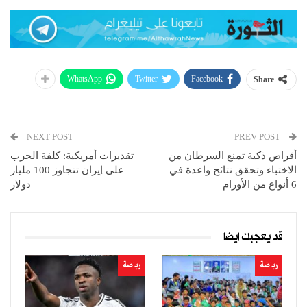
WhatsApp
Twitter
Facebook
Share
NEXT POST
PREV POST
أقراص ذكية تمنع السرطان من
تقديرات أمريكية: كلفة الحرب
الاختباء وتحقق نتائج واعدة في
على إيران تتجاوز 100 مليار
6 أنواع من الأورام
دولار
قد يعجبك ايضا
رياضة
رياضة