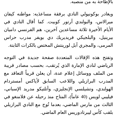
بالإطاحة به من منصبه.
ويغادر بوكونيولي النادي برفقة مساعدَيه: مواطنه كيفان
ميرالاس، والبولندي آرتور كوبيت. كما أقال النادي في
الأيام الأخيرة ثلاثة مساعدين آخرين، هم الفرنسي داميان
بيرينيل، والبلجيكي فريديريك دي بويفر مدرب حراس
المرمى، والمجري آبل لورينتش المختص بالكرات الثابتة.
وتفتح هذه الإقالات المتعددة صفحة جديدة في التوجه
الرياضي لنادي الإمارة الذي يُرتقب، بحسب مصادر قريبة
من الملف ووسائل إعلام عدة، أن يعلن قريباً التعاقد مع
المدرب البرازيلي واللاعب السابق لأياكس أمستردام
الهولندي، وتشيلسي الإنجليزي، وأتلتيكو مدريد الإسباني،
فيليبي لويس (40 عاماً)، المتاح منذ رحيله عن فلامنغو في
الثالث من مارس الماضي، بعدما تُوج مع النادي البرازيلي
بلقب كأس ليبرتادوريس العام الماضي.