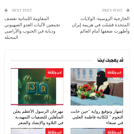
NEXT POST
PREV POST
الخارجية الروسية: الولايات
المقاومة اللبنانية تقصف
المتحدة فشلت في هزيمة إيران
تجمعين لآليات العدو الصهيوني
وأظهرت ضعفها أمام العالم
ودبابة في الجنوب والأراضي
المحتلة
قد يعجبك ايضا
أدب وثقافة
أدب وثقافة
إشهار وتوقيع رواية “حين خانت
مهرجان الرسول الأعظم يعلن
النجوم ” للكاتبة فاطمة العليي
المتأهلين للتصفيات التمهيدية
في صنعاء
في التلاوة والإنشاد والشعر
أدب وثقافة
أدب وثقافة