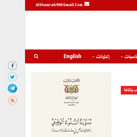
Althawrah99@gmail.com
اسبات
إعلانات
English
ب وثقافة