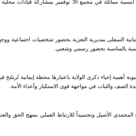
سامع وخدير والصلو، فيما شهدت مديرية صالة أمسية مماثلة في مجمع 30 نوفمبر بمشاركة قي
بانية السفلى بمديرية التعزية بحضور شخصيات اجتماعية ووجه
أمسية بالمناسبة بحضور رسمي وشعبي.
ية أهمية إحياء ذكرى الولاية باعتبارها محطة إيمانية تُرسّخ قيم
حدة الصف والثبات في مواجهة قوى الاستكبار وأعداء الأمة.
ج المحمدي الأصيل وتجسيداً للارتباط العملي بمنهج الحق والعد