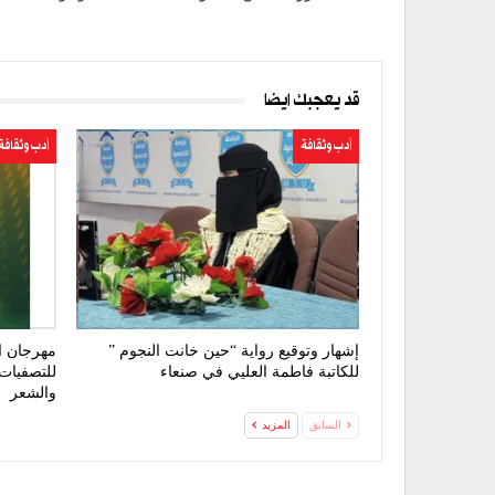
قد يعجبك ايضا
أدب وثقافة
أدب وثقافة
إشهار وتوقيع رواية “حين خانت النجوم ”
مهرجان ا
للكاتبة فاطمة العليي في صنعاء
للتصفيات 
والشعر
السابق
المزيد