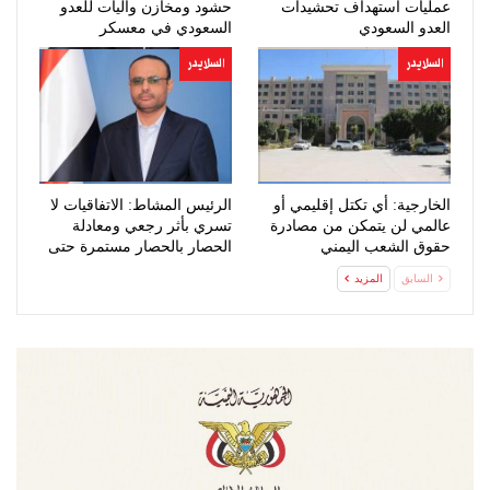
عمليات استهداف تحشيدات
حشود ومخازن وآليات للعدو
العدو السعودي
السعودي في معسكر
“صحن…
السلايدر
السلايدر
الخارجية: أي تكتل إقليمي أو
الرئيس المشاط: الاتفاقيات لا
عالمي لن يتمكن من مصادرة
تسري بأثر رجعي ومعادلة
حقوق الشعب اليمني
الحصار بالحصار مستمرة حتى
المشروعة
تحقق…
السابق
المزيد