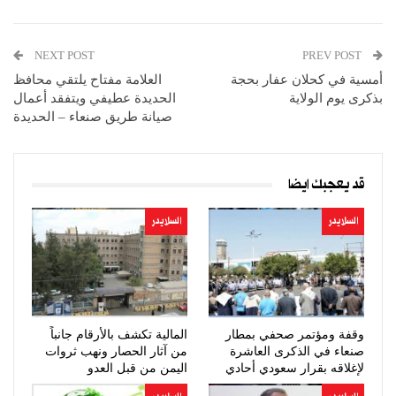
NEXT POST
PREV POST
أمسية في كحلان عفار بحجة
العلامة مفتاح يلتقي محافظ
بذكرى يوم الولاية
الحديدة عطيفي ويتفقد أعمال
صيانة طريق صنعاء – الحديدة
قد يعجبك ايضا
السلايدر
السلايدر
وقفة ومؤتمر صحفي بمطار
المالية تكشف بالأرقام جانباً
صنعاء في الذكرى العاشرة
من آثار الحصار ونهب ثروات
لإغلاقه بقرار سعودي أحادي
اليمن من قبل العدو
السعودي…