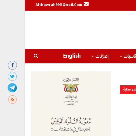
Althawrah99@gmail.com
اسبات
إعلانات
English
بار محلية