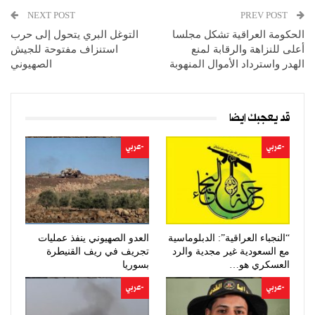
NEXT POST
PREV POST
الحكومة العراقية تشكل مجلسا
التوغل البري يتحول إلى حرب
أعلى للنزاهة والرقابة لمنع
استنزاف مفتوحة للجيش
الهدر واسترداد الأموال المنهوبة
الصهيوني
قد يعجبك ايضا
-عربي
-عربي
“النجباء العراقية”: الدبلوماسية
العدو الصهيوني ينفذ عمليات
مع السعودية غير مجدية والرد
تجريف في ريف القنيطرة
العسكري هو…
بسوريا
-عربي
-عربي