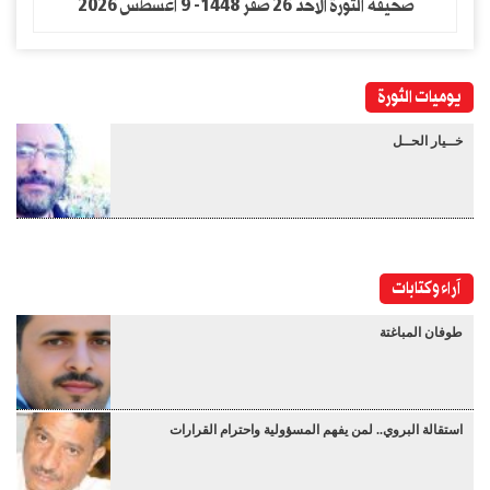
صحيفة الثورة الاحد 26 صفر 1448- 9 اغسطس 2026
يوميات الثورة
خــيار الحــل
آراء وكتابات
طوفان المباغتة
استقالة البروي.. لمن يفهم المسؤولية واحترام القرارات