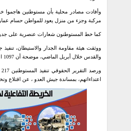
وأفادت مصادر محلية بأن مستوطنين هاجموا خرب
مركبة وجزء من منزل يعود للمواطن حسام عمارنة 
كما خط المستوطنون شعارات عنصرية على جدرا
والقدس خلال أبريل الماضي، موضحة أن 1097 اعتداءً نفذها جيش العدو الإسرائيلي، فيما نفذ المستوطنون 540 اعتداءً.
اعتداءاتهم، بمساندة جيش العدو ، عن اقتلاع وتخريب وتسميم 4414 شجرة زيتون، خلال 