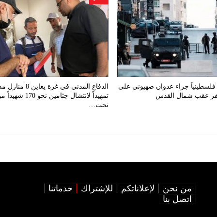
صابة 48 فلسطينياً جراء عدوان صهيوني على
الدفاع المدني في غزة يعاين 
كفر عقب شمال القدس
تمهيداً لانتشال جثامين نحو 170 شهيد
تحت…
من نحن
لإعلاناتكم
للإشتراك
خدماتنا
اتصل بنا