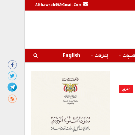
Althawrah99@gmail.com
اسبات
إعلانات
English
-عربي