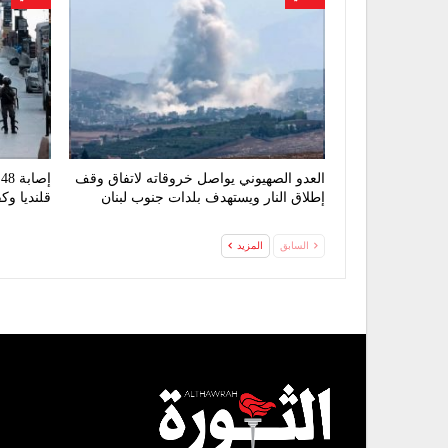
العدو الصهيوني يواصل خروقاته لاتفاق وقف
إ
إطلاق النار ويستهدف بلدات جنوب لبنان
قلنديا و
السابق
المزيد