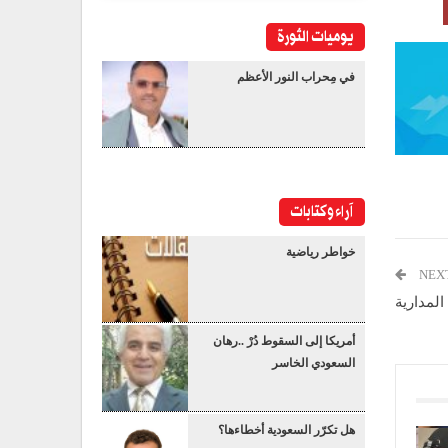
يوميات الثورة
في مِحراب النور الأعظم
آراء وكتابات
خواطر رياضية
NEX
أمريكا إلى السقوط دُرْ ..رهان
السعودي الخاسر
هل تكرّر السعودية أخطاءها؟