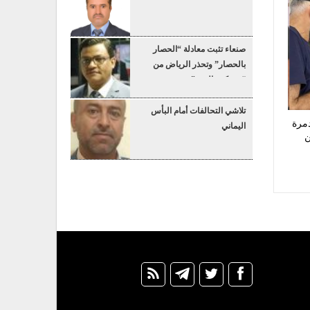
صنعاء تثبت معادلة “الحصار
بالحصار” وتحذر الرياض من
“عسكرة البحر”
تلاشي التحالفات أمام البأس
8 منازل مدمرة
اليماني
اً من