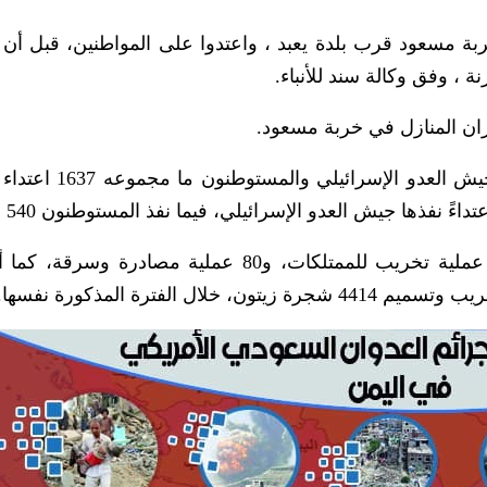
ة مسعود قرب بلدة يعبد ، واعتدوا على المواطنين، قبل أن 
، وفق وكالة سند للأنباء.
ن المنازل في خربة مسعود.
ووثقت هيئة مقاومة الجدار والاستيطان، تنفيذ جيش العدو
ورصد التقرير الحقوقي تنفيذ المستوطنين 217 عملية تخريب للممتلكات، و80 عملية مصادر
الفترة المذكورة نفسها.