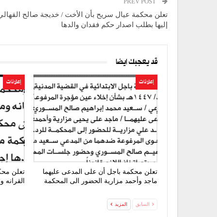
PREV POST
تعلن محكمة عيال سريح بأن الأخت / خديجة صالح القهال
إليها بطلب اصدار حكم فقدان والدها
قد يعجبك ايضا
إعلانات
إعلانات
تعلن محكمة باجل أن على المدعى عليهما
تعلن محك
ماجد وأحمد مزارية الحضور الى المحكمة
القرانه 
السابق
المزيد