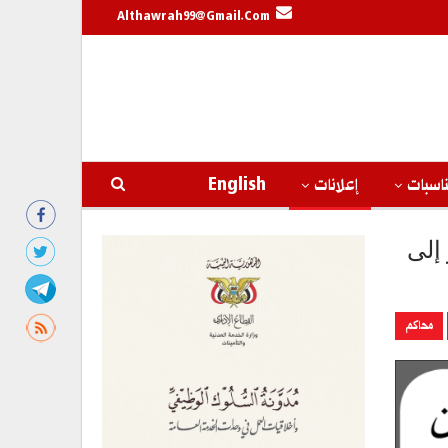
Althawrah99@gmail.com
اسبات
إعلانات
English
إلى
محاكم