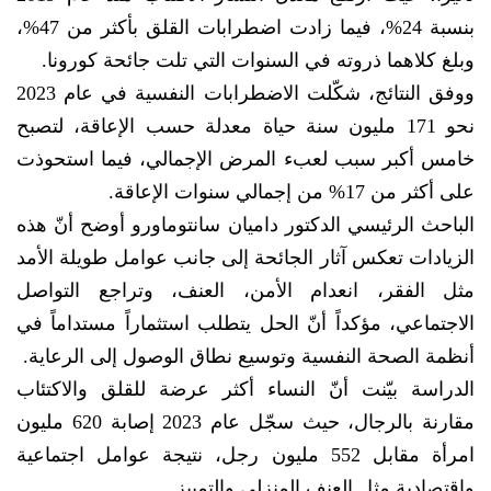
بنسبة 24%، فيما زادت اضطرابات القلق بأكثر من 47%،
وبلغ كلاهما ذروته في السنوات التي تلت جائحة كورونا.
ووفق النتائج، شكّلت الاضطرابات النفسية في عام 2023
نحو 171 مليون سنة حياة معدلة حسب الإعاقة، لتصبح
خامس أكبر سبب لعبء المرض الإجمالي، فيما استحوذت
على أكثر من 17% من إجمالي سنوات الإعاقة.
الباحث الرئيسي الدكتور داميان سانتوماورو أوضح أنّ هذه
الزيادات تعكس آثار الجائحة إلى جانب عوامل طويلة الأمد
مثل الفقر، انعدام الأمن، العنف، وتراجع التواصل
الاجتماعي، مؤكداً أنّ الحل يتطلب استثماراً مستداماً في
أنظمة الصحة النفسية وتوسيع نطاق الوصول إلى الرعاية.
الدراسة بيّنت أنّ النساء أكثر عرضة للقلق والاكتئاب
مقارنة بالرجال، حيث سجّل عام 2023 إصابة 620 مليون
امرأة مقابل 552 مليون رجل، نتيجة عوامل اجتماعية
واقتصادية مثل العنف المنزلي والتمييز.