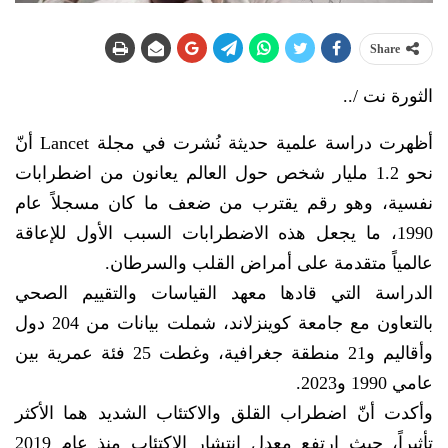
Share
الثورة نت /..
أظهرت دراسة علمية حديثة نُشرت في مجلة Lancet أنّ
نحو 1.2 مليار شخص حول العالم يعانون من اضطرابات
نفسية، وهو رقم يقترب من ضعف ما كان مسجلاً عام
1990، ما يجعل هذه الاضطرابات السبب الأول للإعاقة
عالمياً متقدمة على أمراض القلب والسرطان.
الدراسة التي قادها معهد القياسات والتقييم الصحي
بالتعاون مع جامعة كوينزلاند، شملت بيانات من 204 دول
وأقاليم و21 منطقة جغرافية، وغطت 25 فئة عمرية بين
عامي 1990 و2023.
وأكدت أنّ اضطراب القلق والاكتئاب الشديد هما الأكثر
تأثيراً، حيث ارتفع معدل انتشار الاكتئاب منذ عام 2019