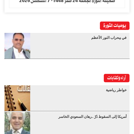
صحيفة الثورة الجمعه 24 صفر 1448- 7 اغسطس 2026
يوميات الثورة
في مِحراب النور الأعظم
آراء وكتابات
خواطر رياضية
أمريكا إلى السقوط دُرْ ..رهان السعودي الخاسر