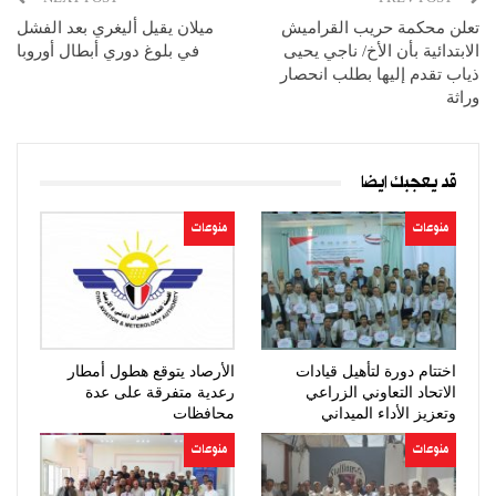
تعلن محكمة حريب القراميش
ميلان يقيل أليغري بعد الفشل
الابتدائية بأن الأخ/ ناجي يحيى
في بلوغ دوري أبطال أوروبا
ذياب تقدم إليها بطلب انحصار
وراثة
قد يعجبك ايضا
منوعات
منوعات
اختتام دورة لتأهيل قيادات
الأرصاد يتوقع هطول أمطار
الاتحاد التعاوني الزراعي
رعدية متفرقة على عدة
وتعزيز الأداء الميداني
محافظات
منوعات
منوعات