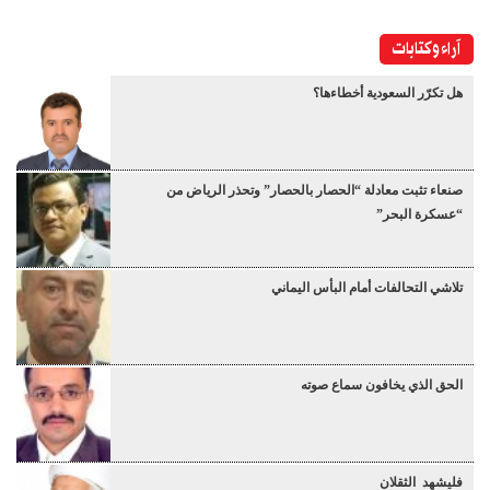
آراء وكتابات
هل تكرّر السعودية أخطاءها؟
صنعاء تثبت معادلة “الحصار بالحصار” وتحذر الرياض من
“عسكرة البحر”
تلاشي التحالفات أمام البأس اليماني
الحق الذي يخافون سماع صوته
فليشهد الثقلان