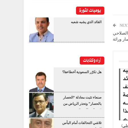
يوميات الثورة
القائد الذي يشبه شعبه
NEX
 الصلاحي
ار وراثة
آراء وكتابات
هل تكرّر السعودية أخطاءها؟
صنعاء تثبت معادلة “الحصار
بالحصار” وتحذر الرياض من
“عسكرة البحر”
تلاشي التحالفات أمام البأس
على/