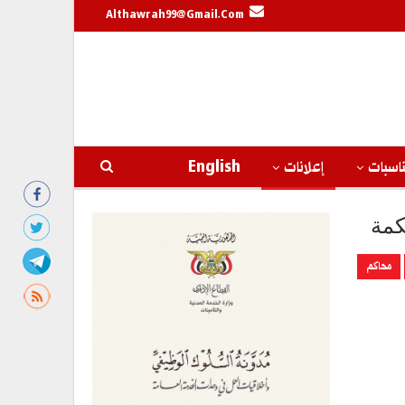
Althawrah99@gmail.com
اسبات
إعلانات
English
كمة
محاكم