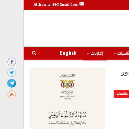
Althawrah99@gmail.com
اسبات
إعلانات
English
ور
مناقصات