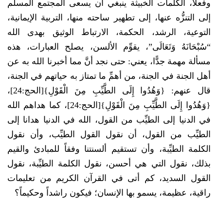
وفعلاً، الكلمات الخبيثة ينبغي أن يسعى المجتمع المسلم
إلى التنزُّه عنها، إلى تطهير ساحته منها، التربية الإيمانية،
التوعية، الرشد، الحكمة، الارتباط الوثيق بهدى الله
“سُبْحَانَهُ وَتَعَالَى”، يقوِّم الألسن، يصلح العبارات، هذه
مسألة مهمة جدًّا، يعني: حتى نجد أنَّ مما أخبرنا الله به عن
أهل الجنة في الجنة، من أهمِّ ما تمتاز به حياتهم في الجنة،
قال عنهم: {وَهُدُوا إِلَى الطَّيِّبِ مِنَ الْقَوْلِ}[الحج:24]،
{وَهُدُوا إِلَى الطَّيِّبِ مِنَ الْقَوْلِ}[الحج:24]، كما هداهم الله
في الدنيا إلى الطيِّب من القول، الله في الدنيا هدانا إلى
الطيِّب من القول، أن نقول القول الطيِّب، وأن نقول
الكلمة الطيِّبة، وأن تستقيم ألسنتنا وفقاً للمبادئ والقيم
بذلك، نقول التي هي أحسن، نقول الكلمة الطيِّبة، نقول
القول السديد، كم أتى في القرآن الكريم من تعليمات
راقية، عظيمة، يسمو بها الإنسان؛ فيكون راشداً وحكيماً؟