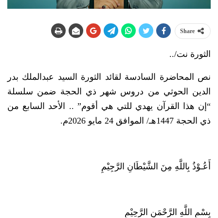
Share
الثورة نت/..
نص المحاضرة السادسة لقائد الثورة السيد عبدالملك بدر
الدين الحوثي من دروس شهر ذي الحجة ضمن سلسلة
“إن هذا القرآن يهدي للتي هي أقوم” .. الأحد السابع من
ذي الحجة 1447هـ/ الموافق 24 مايو 2026م.
أَعُـوْذُ بِاللَّهِ مِنَ الشَّيْطَانِ الرَّجِيْمِ
بِسْمِ اللَّهِ الرَّحْمَنِ الرَّحِيْمِ