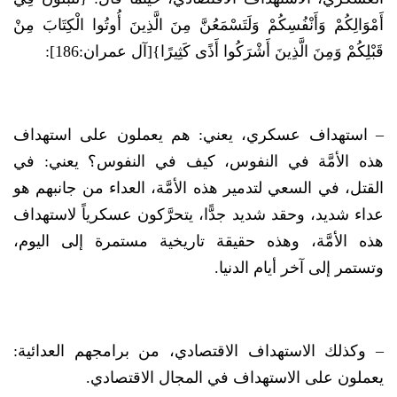
أَمْوَالِكُمْ وَأَنْفُسِكُمْ وَلَتَسْمَعُنَّ مِنَ الَّذِينَ أُوتُوا الْكِتَابَ مِنْ
قَبْلِكُمْ وَمِنَ الَّذِينَ أَشْرَكُوا أَذًى كَثِيرًا}[آل عمران:186]:
– استهداف عسكري، يعني: هم يعملون على استهداف
هذه الأمَّة في النفوس، كيف في النفوس؟ يعني: في
القتل، في السعي لتدمير هذه الأمَّة، العداء من جانبهم هو
عداء شديد، وحقد شديد جدًّا، يتحرَّكون عسكرياً لاستهداف
هذه الأمَّة، وهذه حقيقة تاريخية مستمرة إلى اليوم،
وتستمر إلى آخر أيام الدنيا.
– وكذلك الاستهداف الاقتصادي، من برامجهم العدائية:
يعملون على الاستهداف في المجال الاقتصادي.