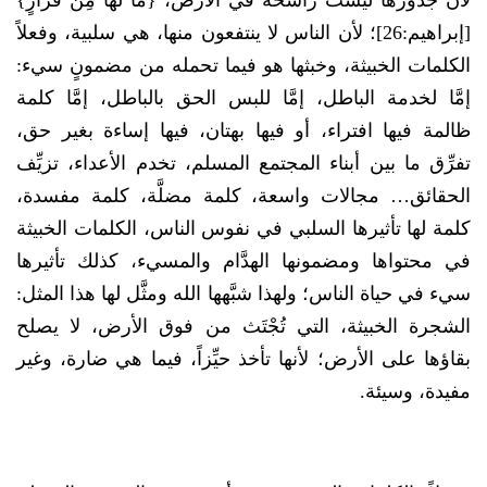
لأن جذورها ليست راسخةً في الأرض، {مَا لَهَا مِنْ قَرَارٍ}
[إبراهيم:26]؛ لأن الناس لا ينتفعون منها، هي سلبية، وفعلاً
الكلمات الخبيثة، وخبثها هو فيما تحمله من مضمونٍ سيء:
إمَّا لخدمة الباطل، إمَّا للبس الحق بالباطل، إمَّا كلمة
ظالمة فيها افتراء، أو فيها بهتان، فيها إساءة بغير حق،
تفرِّق ما بين أبناء المجتمع المسلم، تخدم الأعداء، تزيِّف
الحقائق… مجالات واسعة، كلمة مضلَّة، كلمة مفسدة،
كلمة لها تأثيرها السلبي في نفوس الناس، الكلمات الخبيثة
في محتواها ومضمونها الهدَّام والمسيء، كذلك تأثيرها
سيء في حياة الناس؛ ولهذا شبَّهها الله ومثَّل لها هذا المثل:
الشجرة الخبيثة، التي تُجْتَث من فوق الأرض، لا يصلح
بقاؤها على الأرض؛ لأنها تأخذ حيِّزاً، فيما هي ضارة، وغير
مفيدة، وسيئة.