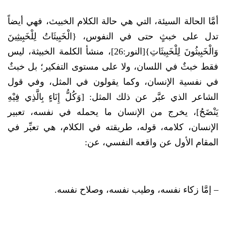
أمَّا الحالة السيئة، التي هي حالة الكلام الخبيث، فهي أيضاً
تدل على خبثٍ حتى في النفوس، {الْخَبِيثَاتُ لِلْخَبِيثِينَ
وَالْخَبِيثُونَ لِلْخَبِيثَاتِ}[النور:26]، منشأ الكلمة الخبيثة، ليس
فقط خبثٌ في اللسان، ولا على مستوى التفكير؛ بل خبثٌ
في نفسية الإنسان، وكما يقولون في المثل، وفي قول
الشاعر الذي عبَّر عن ذلك المثل: [وَكُلُّ إِنَاءٍ بِالَّذِي فِيْهِ
يَنْضَحُ]، يخرج من الإنسان ما يحمله في نفسه، تعبير
الإنسان، كلامه، قوله، طريقته في الكلام، هي تعبِّر في
المقام الأول عن واقعه النفسي، عن:
– إمَّا زكاء نفسه، وطيب نفسه، وصلاح نفسه.