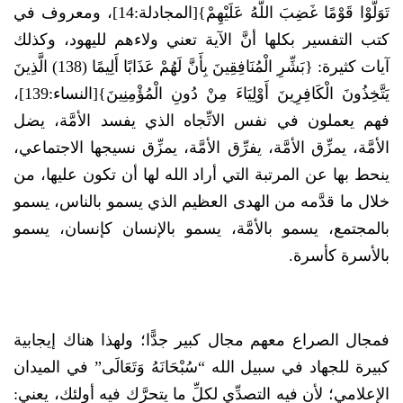
تَوَلَّوْا قَوْمًا غَضِبَ اللَّهُ عَلَيْهِمْ}[المجادلة:14]، ومعروف في
كتب التفسير بكلها أنَّ الآية تعني ولاءهم لليهود، وكذلك
آيات كثيرة: {بَشِّرِ الْمُنَافِقِينَ بِأَنَّ لَهُمْ عَذَابًا أَلِيمًا (138) الَّذِينَ
يَتَّخِذُونَ الْكَافِرِينَ أَوْلِيَاءَ مِنْ دُونِ الْمُؤْمِنِينَ}[النساء:139]،
فهم يعملون في نفس الاتِّجاه الذي يفسد الأمَّة، يضل
الأمَّة، يمزِّق الأمَّة، يفرِّق الأمَّة، يمزِّق نسيجها الاجتماعي،
ينحط بها عن المرتبة التي أراد الله لها أن تكون عليها، من
خلال ما قدَّمه من الهدى العظيم الذي يسمو بالناس، يسمو
بالمجتمع، يسمو بالأمَّة، يسمو بالإنسان كإنسان، يسمو
بالأسرة كأسرة.
فمجال الصراع معهم مجال كبير جدًّا؛ ولهذا هناك إيجابية
كبيرة للجهاد في سبيل الله “سُبْحَانَهُ وَتَعَالَى” في الميدان
الإعلامي؛ لأن فيه التصدِّي لكلِّ ما يتحرَّك فيه أولئك، يعني: