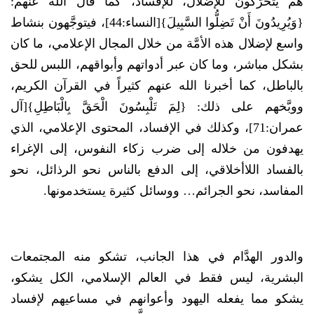
هم يتحرَّكون للإضلال، للإفساد، كما قال الله عنهم:
{وَيُرِيدُونَ أَنْ تَضِلُّوا السَّبِيلَ}[النساء:44]، فيتوجَّهون بنشاط
واسع لإضلال هذه الأمَّة من خلال المجال الإعلامي، ما كان
بشكل مباشر، وما كان عبر أدواتهم وأبواقهم، اللبس للحق
بالباطل، كما أخبرنا الله عنهم كثيراً في القرآن الكريم،
ووبَّخهم على ذلك: {لِمَ تَلْبِسُونَ الْحَقَّ بِالْبَاطِلِ}[آل
عمران:71]، وكذلك في الإفساد، المحتوى الإعلامي، الذي
يهدفون من خلاله إلى ضرب زكاء النفوس، إلى الإغراء
بالفساد اللاأخلاقي، إلى الدفع بالناس نحو الرذائل، نحو
المفاسد، نحو الجرائم… ووسائل كثيرة يستخدمونها.
والدور الهدَّام في هذا الجانب، تشكو منه المجتمعات
البشرية، ليس فقط في العالم الإسلامي، الكل يشكو،
يشكو مما يفعله اليهود وأعوانهم في مساعيهم لإفساد