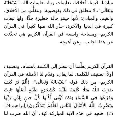
مبادئنا، قيمنا، أخلاقنا، تعليمات ربنا، تعليمات الله “سُبْحَانَهُ
وَتَعَالَى”، لا ننطلق في ذلك بفوضوية، وبتفلُّتٍ من الأخلاق،
والقيم، والمبادئ؛ لأنها حينئذٍ حالة خطيرة جدًّا، ولها تبعات
كبيرة في الدنيا والآخرة، حذَّر الله منها كثيراً في القرآن
الكريم، ومساحة واسعة في القرآن الكريم هي تحدَّثت
عن هذا الجانب، وعن أهميته.
القرآن الكريم يعلِّمنا أن ننظر إلى الكلمة باهتمام، وتصنيف
أولاً، تصنيف للكلمة، لما يقال، وقدَّم لنا الأمثلة في القرآن
الكريم، من ذلك قوله “سُبْحَانَهُ وَتَعَالَى”: {أَلَمْ تَرَ كَيْفَ
ضَرَبَ اللَّهُ مَثَلًا كَلِمَةً طَيِّبَةً كَشَجَرَةٍ طَيِّبَةٍ أَصْلُهَا ثَابِتٌ
وَفَرْعُهَا فِي السَّمَاءِ (24) تُؤْتِي أُكُلَهَا كُلَّ حِينٍ بِإِذْنِ رَبِّهَا
وَيَضْرِبُ اللَّهُ الْأَمْثَالَ لِلنَّاسِ لَعَلَّهُمْ يَتَذَكَّرُونَ}[إبراهيم:24-
25]، فنجد في هذه الآية المباركة كيف أنَّ الله ضرب لنا