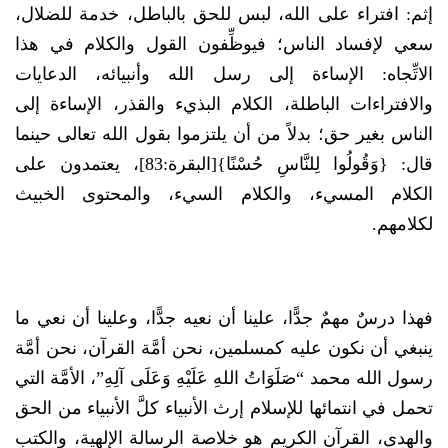
إثم: افتراء على الله، لبس للحق بالباطل، خدمة للضلال،
سعي لإفساد الناس؛ فيوظِّفون القول والكلام في هذا
الاتِّجاه: الإساءة إلى رسل الله وأنبيائه، الدعايات
والافتراءات الباطلة، الكلام البذيء والقذر، الإساءة إلى
الناس بغير حق؛ بدلاً من أن يلتزموا بقول الله تعالى حينما
قال: {وَقُولُوا لِلنَّاسِ حُسْنًا}[البقرة:83]، يعتمدون على
الكلام المسيء، والكلام السيء، والمحتوى الخبيث
لكلامهم.
فهذا درسٌ مهمٌ جدًّا، علينا أن نعيه جدًّا، وعلينا أن نعي ما
ينبغي أن نكون عليه كمسلمين، نحن أمَّة القرآن، نحن أمَّة
رسول الله محمد “صَلَوَاتُ اللهِ عَلَيْهِ وَعَلَى آلِهِ”، الأمَّة التي
تحمل في انتمائها للإسلام إرث الأنبياء كلَّ الأنبياء من الحق
والهدى، القرآن الكريم هو خلاصة الرسالة الإلهية، والكتب