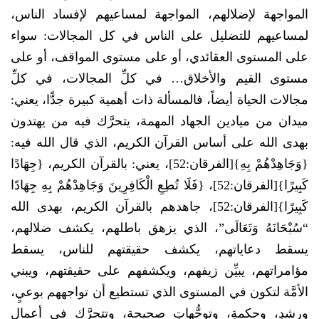
المواجهة لإضلالهم، المواجهة لمساعيهم لإفساد الناس،
لمساعيهم للتضليل على الناس في كل المجالات: سواء
على المستوى العقائدي، أو على مستوى المواقف، أو على
مستوى القيم والأخلاق… في كلِّ المجالات، في كلِّ
مجالات الحياة أيضاً، فالمسألة ذات أهمية كبيرة جدًّا، يعني:
ميدان من ميادين الجهاد المهمة، يتحرَّك فيه من يهتدون
بهدى الله على أساس القرآن الكريم، الذي قال الله فيه:
{وَجَاهِدْهُمْ بِهِ}[الفرقان:52]، يعني: بالقرآن الكريم، {جِهَادًا
كَبِيرًا}[الفرقان:52]، {فَلَا تُطِعِ الْكَافِرِينَ وَجَاهِدْهُمْ بِهِ جِهَادًا
كَبِيرًا}[الفرقان:52]، جاهدهم بالقرآن الكريم، بهدى الله
“سُبْحَانَهُ وَتَعَالَى”، الذي يزهق باطلهم، يكشف ضلالهم،
يسقط دعاياتهم، يكشف حقيقتهم للناس، يسقط
مؤامراتهم، يبيِّن زيفهم، ويكشفهم على حقيقتهم، ويبني
الأمَّة لتكون في المستوى الذي تستطيع أن تواجههم بوعيٍ،
ورشدٍ، وحكمةٍ، وتوجُّهاتٍ صحيحة، وتتحرَّك في أعمال