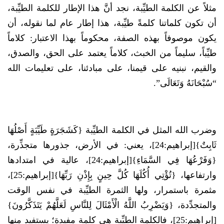
مثلاً عن الكلمة الطيِّبة، نجد أنَّ هذا الإطار للكلمة الطيِّبة،
أن تكون كلماتنا كلمةً طيِّبة، هذا إطار عام لما نقوله، أن
يكون موصوفاً بهذه الصفة، محكوماً بهذا الاعتبار: كلاماً
طيِّباً، سليماً من الخبث، كلاماً يعتمد على الحق، والصدق،
والقيم، نبنيه على قيمنا، على مبادئنا، على تعليمات الله
“سُبْحَانَهُ وَتَعَالَى”.
وضرب الله المثل في الكلمة الطيِّبة {كَشَجَرَةٍ طَيِّبَةٍ أَصْلُهَا
ثَابِتٌ}[إبراهيم:24]، يعني: في الأرض، جذورها متجذِّرة،
{وَفَرْعُهَا فِي السَّمَاءِ}[إبراهيم:24]، عالية في امتدادها
وارتفاعها، {تُؤْتِي أُكُلَهَا كُلَّ حِينٍ بِإِذْنِ رَبِّهَا}[إبراهيم:25]،
مثمرة باستمرار، ولها الثمرة الطيِّبة في نفس الوقت
والمتجدِّدة، {وَيَضْرِبُ اللَّهُ الْأَمْثَالَ لِلنَّاسِ لَعَلَّهُمْ يَتَذَكَّرُونَ}
[إبراهيم:25]، فالكلمة الطيِّبة هي كلمة مفيدة؛ يستفيد منها