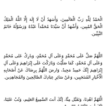
الْحَمْدُ لِلَّهِ رَبِّ الْعَالَمِينَ، وَأَشهَدُ أَنْ لَا إِلَهَ إِلَّا اللَّهُ الْمَلِكُ
الْحَقُّ المُبِين، وَأَشْهَدُ أَنَّ سَيِّدَنَا مُحَمَّداً عَبْدُهُ وَرَسُوْلُهُ خَاتَمُ
النَّبِيِّين.
اللَّهُمَّ صَلِّ عَلَى مُحَمَّدٍ وَعَلَى آلِ مُحَمَّدٍ، وَبارِكْ عَلى مُحَمَّدٍ
وَعَلَى آلِ مُحَمَّدٍ، كَمَا صَلَّيْتَ وَبَارَكْتَ عَلَى إِبْرَاهِيمَ وَعَلَى آلِ
إِبْرَاهِيمَ إِنَّكَ حَمِيدٌ مَجِيدٌ، وَارضَ اللَّهُمَّ بِرِضَاكَ عَنْ أَصْحَابِهِ
الْأَخْيَارِ المُنتَجَبِين، وَعَنْ سَائِرِ عِبَادِكَ الصَّالِحِينَ وَالمُجَاهِدِين.
الَّلهُمَّ اهْدِنَا، وَتَقَبَّل مِنَّا، إنَّكَ أنتَ السَّمِيعُ العَلِيم، وَتُبْ عَليَنَا،