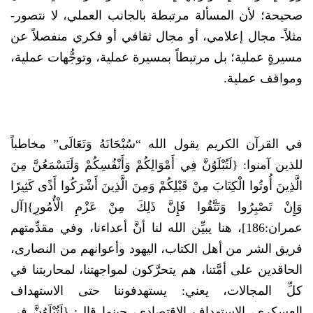
صحيحة؛ لأن المسألة مرتبطة بالجانب العملي، لا نتصور-
مثلاً- مجال إعلامي، أو مجال ثقافي أو فكري منفصلاً عن
مسيرةٍ عملية؛ بل مرتبطاً بمسيرة عملية، وتوجُّهات عملية،
ومواقف عملية.
في القرآن الكريم يقول الله “سُبْحَانَهُ وَتَعَالَى” مخاطباً
للذين آمنوا: {لَتُبْلَوُنَّ فِي أَمْوَالِكُمْ وَأَنْفُسِكُمْ وَلَتَسْمَعُنَّ مِنَ
الَّذِينَ أُوتُوا الْكِتَابَ مِنْ قَبْلِكُمْ وَمِنَ الَّذِينَ أَشْرَكُوا أَذًى كَثِيرًا
وَإِنْ تَصْبِرُوا وَتَتَّقُوا فَإِنَّ ذَلِكَ مِنْ عَزْمِ الْأُمُورِ}[آل
عمران:186]، هنا يبيِّن الله لنا أنَّ أعداءنا، وفي مقدِّمتهم
فريق الشر من أهل الكتاب، اليهود وأعوانهم من النصارى،
الحاقدين على أمَّتنا، هم يتحرَّكون لمواجهتنا، لمحاربتنا في
كلِّ المجالات، يعني: يستهدفوننا حتى الاستهداف
العسكري، الاستهداف الاقتصادي، حينما قال: {لَتُبْلَوُنَّ فِي