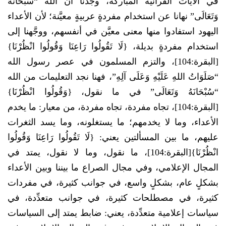
في الآيات القرآنية المباركة، وجدنا أنَّ الله “سُبْحَانَهُ
وَتَعَالَى” نهانا عن استخدام مفردةٍ عربيةٍ معيَّنة؛ لأن الأعداء
اليهود استفادوا منها معنى معيَّن في أنفسهم، ووجَّهنا إلى
استخدام مفردةٍ بديلة، {لَا تَقُولُوا رَاعِنَا وَقُولُوا انْظُرْنَا}
[البقرة:104]، والتزم المسلمون في عصر رسول الله
“صَلَوَاتُ اللهِ عَلَيْهِ وَعَلَى آلِهِ”، فهنا نجد التعليمات من الله
“سُبْحَانَهُ وَتَعَالَى” في ما نقول، {وَقُولُوا انْظُرْنَا}
[البقرة:104]، تجاه مفردة، تجاه مفردة، من معيار: ما يخدم
الأعداء، وما لا يخدمهم؛ ما يستغلونه، وما يسد الثغرات
عليهم، ما بين المسألتين يعني: {لَا تَقُولُوا رَاعِنَا وَقُولُوا
انْظُرْنَا}[البقرة:104]، ما نقول، وما لا نقول، يمتد في
المجال الإعلامي، وفي مجال الصراع ما بيننا وبين الأعداء
بشكلٍ عام، بشكلٍ واسع، في جوانب كثيرة، في مفردات
كثيرة، في مصطلحات كثيرة، في جوانب متعدِّدة، في
سياسات إعلامية متعدِّدة، يعني: ضابط يمتد إلى السياسات