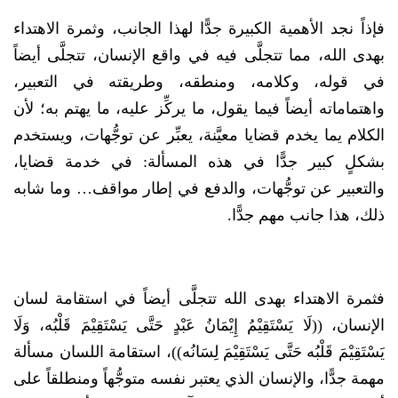
فإذاً نجد الأهمية الكبيرة جدًّا لهذا الجانب، وثمرة الاهتداء
بهدى الله، مما تتجلَّى فيه في واقع الإنسان، تتجلَّى أيضاً
في قوله، وكلامه، ومنطقه، وطريقته في التعبير،
واهتماماته أيضاً فيما يقول، ما يركِّز عليه، ما يهتم به؛ لأن
الكلام يما يخدم قضايا معيَّنة، يعبِّر عن توجُّهات، ويستخدم
بشكلٍ كبير جدًّا في هذه المسألة: في خدمة قضايا،
والتعبير عن توجُّهات، والدفع في إطار مواقف… وما شابه
ذلك، هذا جانب مهم جدًّا.
فثمرة الاهتداء بهدى الله تتجلَّى أيضاً في استقامة لسان
الإنسان، ((لَا يَسْتَقِيْمُ إِيْمَانُ عَبْدٍ حَتَّى يَسْتَقِيْمَ قَلْبُه، وَلَا
يَسْتَقِيْمَ قَلْبُه حَتَّى يَسْتَقِيْمَ لِسَانُه))، استقامة اللسان مسألة
مهمة جدًّا، والإنسان الذي يعتبر نفسه متوجُّهاً ومنطلقاً على