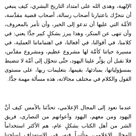
الإلهية، وهدى الله على امتداد التاريخ البشري، كيف ينبغي
أن نتحرَّك باعتبارنا أصحاب رسالة، أصحاب قضية مقدَّسة،
الأمَّة التي عليها أن تدعو إلى الخير، وأن تأمر بالمعروف،
وأن تنهى عن المنكر، وهذا يبرز بشكلٍ كبير جدًّا يعني: في
كلامنا، في أقوالنا، في أفعالنا، في اهتماماتنا العملية، في
مسيرة حياتنا كأمَّة لها مشروع عظيم، ومشروع مقدَّس،
فلا نقبل أن يؤثِّر علينا اليهود، حتَّى نتحوَّل إلى أمَّة لا تنضبط
بمسؤولياتها، بمبادئها، بقيمها، بتعليمات ربها، على مستوى
القول والكلام في مختلف مجالاته، هذه مسألة مهمة جدًّا.
عندما نعود إلى المجال الإعلامي، تحدَّثنا بالأمس كيف أنَّ
اليهود ومن معهم، اليهود وأعوانهم من النصارى، فريق
الشر من أهل الكتاب بشكلٍ عام، هم الأكثر استخداماً
للمجال الإعلامي، وتأثيراً فيه، في الاستهداف لساحتنا