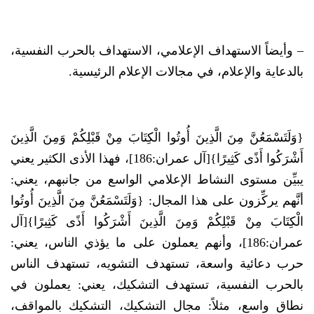
– وأيضاً الاستهداف الإعلامي، الاستهداف بالحرب النفسية،
بالدعاية والإعلام، في مجالات الإعلام الرئيسية.
{وَلَتَسْمَعُنَّ مِنَ الَّذِينَ أُوتُوا الْكِتَابَ مِنْ قَبْلِكُمْ وَمِنَ الَّذِينَ
أَشْرَكُوا أَذًى كَثِيرًا}[آل عمران:186]، فهذا الأذى الكثير يعني
يبيِّن مستوى النشاط الإعلامي الواسع من جانبهم، يعني:
أنَّهم يركِّزون على هذا المجال: {وَلَتَسْمَعُنَّ مِنَ الَّذِينَ أُوتُوا
الْكِتَابَ مِنْ قَبْلِكُمْ وَمِنَ الَّذِينَ أَشْرَكُوا أَذًى كَثِيرًا}[آل
عمران:186]، وأنهم يعملون على ما يؤذي الناس، يعني:
حرب دعائية واسعة، تستهدف التشويه، تستهدف الناس
بالحرب النفسية، تستهدف التشكيك، يعني: يعملون في
نطاق واسع، مثلاً: مجال التشكيك، التشكيك بالمواقف،