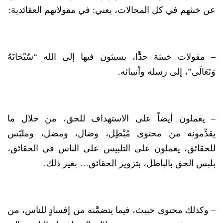
عن خبثهم في كل المجالات، يعني: في مقولاتهم العقائدية:
– مقولات خبيثة جدًّا، يسيئون فيها إلى الله “سُبْحَانَهُ
وَتَعَالَى”، إلى رسله وأنبيائه.
– يعملون أيضاً على الاستهداف للحق، من خلال ما
يقدِّمونه من محتوى مُبْطِل، وضال، ومضل، وملبّس
للحقائق، يعملون على التلبيس على الناس في الحقائق،
بلبس الحق بالباطل، بتزوير الحقائق… بغير ذلك.
– وكذلك محتوى خبيث، فيما يتضمَّنه من إفسادٍ للناس، من