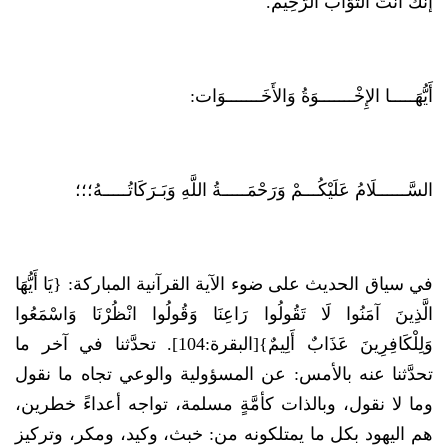
إنَّكَ أنتَ التَّوَّابُ الرَّحِيمْ.
أَيُّهَـــــا الإِخْـــــــوَةُ وَالأَخَـــــــوَات:
السَّــــــلَامُ عَلَيْكُـــمْ وَرَحْمَـــــةُ اللَّهِ وَبَـرَكَاتُـــــهُ؛؛؛
في سياق الحديث على ضوء الآية القرآنية المباركة: {يَا أَيُّهَا
الَّذِينَ آمَنُوا لَا تَقُولُوا رَاعِنَا وَقُولُوا انْظُرْنَا وَاسْمَعُوا
وَلِلْكَافِرِينَ عَذَابٌ أَلِيمٌ}[البقرة:104]. تحدَّثنا في آخر ما
تحدَّثنا عنه بالأمس: عن المسؤولية والوعي تجاه ما نقول
وما لا نقول، وبالذات كأمَّةٍ مسلمة، تواجه أعداءً خطرين،
هم اليهود بكل ما يمتلكونه من: خبث، وكيد، ومكر، وتركيز