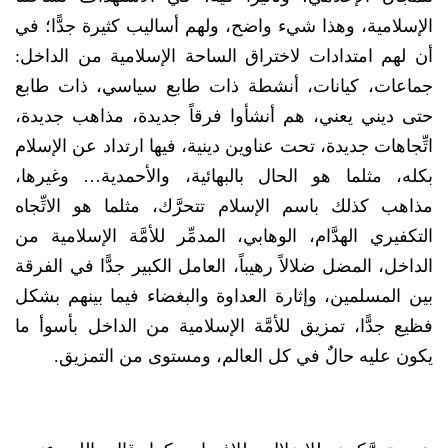
الإسلامية، وهذا شيء واضح، ولهم أساليب كثيرة جدًّا؛ في
أن لهم امتدادات لاختراق الساحة الإسلامية من الداخل:
جماعات، كيانات، أنشطة ذات طابع سياسي، ذات طابع
حتى ديني يعني، هم أنشأوا فرقاً جديدة، مذاهب جديدة،
اتِّجاهات جديدة، تحت عناوين دينية، فيها ارتداد عن الإسلام
بكله، مثلما هو الحال بالبهائية، والأحمدية… وغيرها،
مذاهب كذلك باسم الإسلام تتحرَّك، مثلما هو الاتِّجاه
التكفيري الهدَّام، الوهابي، المدمِّر للأمَّة الإسلامية من
الداخل، المضل ضلالاً رهيباً، العامل الكبير جدًّا في الفرقة
بين المسلمين، وإثارة العداوة والبغضاء فيما بينهم بشكل
فظيع جدًّا، تمزيق للأمَّة الإسلامية من الداخل بأسوأ ما
يكون عليه حالٌ في كل العالم، ومستوى من التمزيق.