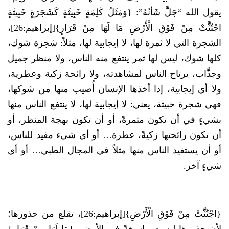
يقول الله “جَلَّ شَأنُهُ”: {وَمَثَلُ كَلِمَةٍ خَبِيثَةٍ كَشَجَرَةٍ خَبِيثَةٍ
اجْتُثَّتْ مِنْ فَوْقِ الْأَرْضِ مَا لَهَا مِنْ قَرَارٍ}[إبراهيم:26]،
الشجرة التي لا ثمرة لها، لا إيجابية لها، مثلاً: شجرة شوك،
كلها شوك، ليس لها ثمر ينتفع منه الناس، ولا منظر جميل
وجذَّاب، يرتاح الناس لمشاهدته، ولا رائحة زكية وعطرية،
ولا أي إيجابية، إذا أخذها الإنسان أُصيب منها من شوكها،
فهي شجرة خبيثة، يعني: لا إيجابية لها، لا ينتفع الناس منها
بشيءٍ في أن تكون مثمرةً، أو أن تكون بهجة المنظر، أو
أن تكون رائحتها زكيةً، عطرة… أو أي شيء مفيد للناس،
أو أن يستفيد الناس منها مثلاً في المجال الطبي… أو أي
شيءٍ آخر.
{اجْتُثَّتْ مِنْ فَوْقِ الْأَرْضِ}[إبراهيم:26]، تقلع من جذورها؛