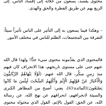
محتوى يفسد، يسعون من خلاله إلى إفساد الناس، إلى
الزيغ بهم عن طريق الفطرة والحق والهدى.
– وهكذا فيما يسعون به إلى التأثير على الناس تأثيراً سيئاً:
التفرقة بين المجتمعات، الظلم للناس في مختلف الأمور.
فالمحتوى الذي يقدِّمونه محتوى سيء جدًّا؛ ولهذا قال الله
عنهم حتى على مستوى تاريخهم، هذا الانحراف كان فيهم
منذ زمنٍ مبكِّر، قال الله عنهم: {لَوْلَا يَنْهَاهُمُ الرَّبَّانِيُّونَ
وَالْأَحْبَارُ عَنْ قَوْلِهِمُ الْإِثْمَ وَأَكْلِهِمُ السُّحْتَ لَبِئْسَ مَا كَانُوا
يَصْنَعُونَ}[المائدة:63]، يعني: أصبح من المظاهر الكبرى
والسيئة لانحرافهم، انحرافهم عن نهج الله، عن رسالة
الله، عن الحق: القول بالإثم، القول الذي محتواه محتوى