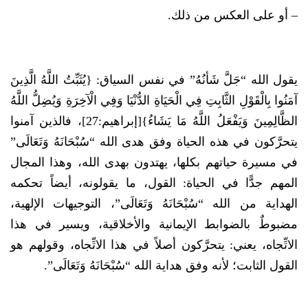
– أو على العكس من ذلك.
يقول الله “جَلَّ شَأنُهُ” في نفس السياق: {يُثَبِّتُ اللَّهُ الَّذِينَ
آمَنُوا بِالْقَوْلِ الثَّابِتِ فِي الْحَيَاةِ الدُّنْيَا وَفِي الْآخِرَةِ وَيُضِلُّ اللَّهُ
الظَّالِمِينَ وَيَفْعَلُ اللَّهُ مَا يَشَاءُ}[إبراهيم:27]، فالذين آمنوا
يتحرَّكون في هذه الحياة وفق هدى الله “سُبْحَانَهُ وَتَعَالَى”
في مسيرة حياتهم بكلها، يهتدون بهدى الله، وهذا المجال
المهم جدًّا في الحياة: القول، ما يقولونه، أيضاً تحكمه
الهداية من الله “سُبْحَانَهُ وَتَعَالَى”، التوجيهات الإلهية،
مضبوطٌ بالضوابط الإيمانية والأخلاقية، ويسير في هذا
الاتِّجاه، يعني: يتحرَّكون أصلاً في هذا الاتِّجاه، وقولهم هو
القول الثابت؛ لأنه وفق هداية الله “سُبْحَانَهُ وَتَعَالَى”.