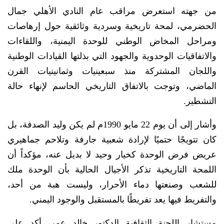
من جهته استعرض مراقب عام النادي الأهلي جمال
الحضرمي، لمحة تاريخية وسردية وثائقية حول إرهاصات
ومراحل المخاض الوطني للوحدة اليمنية، واللقاءات
والاتفاقيات الوحدوية والجهود التي بذلتها القيادات الوطنية
واللجان المشتركة منذ سبعينيات وثمانينيات القرن
الماضي، وتوجت بالاتفاق التاريخي الحاسم لإنهاء حالة
التشطير.
وأشار إلى أن يوم 22 مايو 1990م لم يكن وليد الصدفة، بل
كان تتويجًا حتميًا لإرادة شعبية جارفة وتلاحم جماهيري
عريض فرض الوحدة كخيار وحيد لا بديل عنه، مؤكداً أن
اللمحة التاريخية تذكر الأجيال الحالية بأن الوحدة ملك
للشعب وصنعتها دماء الأحرار، وليست هبة من أحد،
والتفريط فيها يعد تفريطًا بالمستقبل والوجود اليمني.
مستشار اللجنة الثقافية الدكتور خالد عمر، أكد على